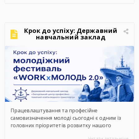
картою укриттів Запоріжжя. Для переходу до
карти достатньо відсканувати QR-код,
розміщений на зображенні. Також інформація
щодо розташування укриттів доступна на
Крок до успіху: Державний
офіційних інформаційних ресурсах: ▪️
навчальний заклад
Запорізької обласної військової адміністрації
«Запорізький центр
– у розділі «Укриття»; ▪️ […]
професійно-технічної освіти
водного транспорту»
підкорює молодіжний
фестиваль «WORKxМОЛОДЬ
2.0»
Працевлаштування та професійне
самовизначення молоді сьогодні є одним із
головних пріоритетів розвитку нашого
суспільства. Сучасний ринок праці диктує нові
Читати детальніше