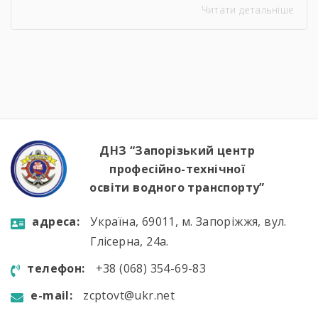
Читати детальніше
зустрічі студенти дізналися про особливості
служби на сучасних річкових катерах та
бойових кораблях, які охороняють водні
кордони нашої країни. Військові моряки
розповіли про:🔹 важливу місію захисту
річкових шляхів та протидії морським
загрозам;🔹 можливості професійного […]
ДНЗ “Запорізький центр
професійно-технічної
освіти водного транспорту”
aдресa:
Україна, 69011, м. Запоріжжя, вул.
Глісерна, 24а.
телефон:
+38 (068) 354-69-83
e-mail:
zcptovt@ukr.net