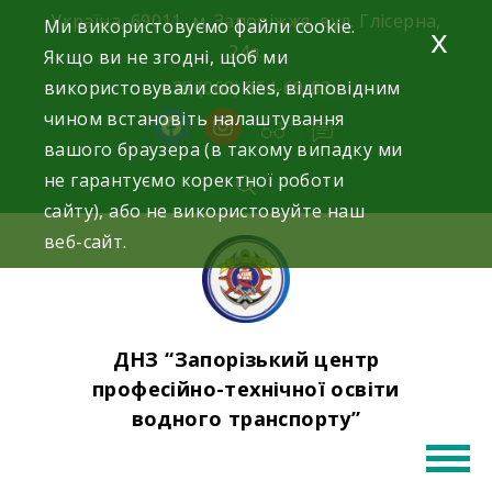
Skip
Україна, 69011, м. Запоріжжя, вул. Глісерна,
Ми використовуємо файли cookie.
x
to
24а.
Якщо ви не згодні, щоб ми
content
використовували cookies, відповідним
+38 (068) 354-69-83
чином встановіть налаштування
facebook
instagram
вашого браузера (в такому випадку ми
не гарантуємо коректної роботи
сайту), або не використовуйте наш
веб-сайт.
ДНЗ “Запорізький центр
професійно-технічної освіти
водного транспорту”