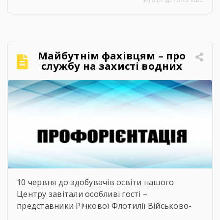
правила, потребуючи вмотивованих і
кваліфікованих фахівців. Водночас
випускники шкіл часто постають перед
складним вибором: який професійний шлях
обрати, де знайти перше робоче місце та як
Майбутнім фахівцям – про
правильно налагодити контакт із майбутніми
службу на захисті водних
роботодавцями. Саме з метою допомогти
кордонів
молоді […]
10 червня до здобувачів освіти нашого
Центру завітали особливі гості –
представники Річкової Флотилії Військово-
Морських Сил Збройних Сил України. Під час