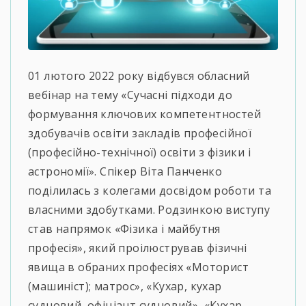
01 лютого 2022 року відбувся обласний
вебінар на тему «Сучасні підходи до
формування ключових компетентностей
здобувачів освіти закладів професійної
(професійно-технічної) освіти з фізики і
астрономії». Спікер Віта Панченко
поділилась з колегами досвідом роботи та
власними здобутками. Родзинкою виступу
став напрямок «Фізика і майбутня
професія», який проілюстрував фізичні
явища в обраних професіях «Моторист
(машиніст); матрос», «Кухар, кухар
судновий, офіціант судновий», «Кухар,