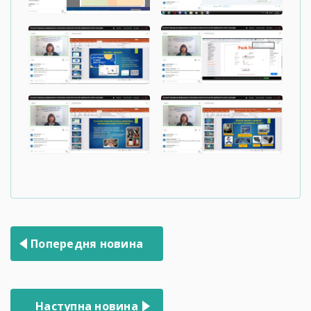
Навігація
Попередня новина
записів
Наступна новина