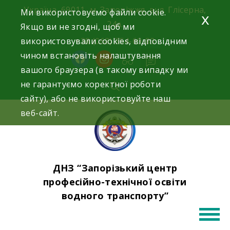
Skip
Україна, 69011, м. Запоріжжя, вул. Глісерна,
Ми використовуємо файли cookie.
x
to
24а.
Якщо ви не згодні, щоб ми
content
використовували cookies, відповідним
+38 (068) 354-69-83
чином встановіть налаштування
facebook
instagram
вашого браузера (в такому випадку ми
не гарантуємо коректної роботи
сайту), або не використовуйте наш
веб-сайт.
ДНЗ “Запорізький центр
професійно-технічної освіти
водного транспорту”