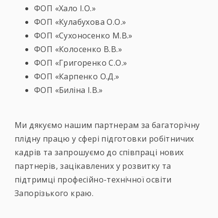
ФОП «Хало І.О.»
ФОП «Кулабухова О.О.»
ФОП «Сухоносенко М.В.»
ФОП «Колосенко В.В.»
ФОП «Григоренко С.О.»
ФОП «Карпенко О.Д.»
ФОП «Биліна І.В.»
Ми дякуємо нашим партнерам за багаторічну
плідну працю у сфері підготовки робітничих
кадрів та запрошуємо до співпраці нових
партнерів, зацікавлених у розвитку та
підтримці професійно-технічної освіти
Запорізького краю.