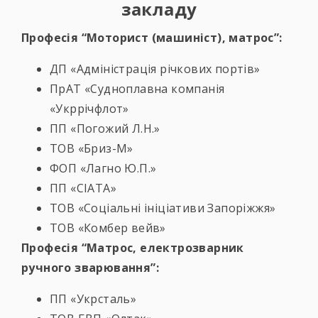
закладу
Професія “Моторист (машиніст), матрос”:
ДП «Адміністрація річкових портів»
ПрАТ «Судноплавна компанія
«Укррічфлот»
ПП «Погожий Л.Н.»
ТОВ «Бриз-М»
ФОП «Лагно Ю.П.»
ПП «СІАТА»
ТОВ «Соціальні ініціативи Запоріжжя»
ТОВ «Комбер вейв»
Професія
“Матрос, електрозварник
ручного зварювання”:
ПП «Укрсталь»