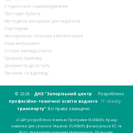
Студентське самоврядування
Протидія булінгу
Методичні матеріали для педагогів
Партнерам
Матеріально-технічне забезпечення
Наші випускники
Історія закладу освіти
Правила прийому
Документи до вступу
Питання та відповіді
© 2026 -
ДНЗ “Запорізький центр
Розроблено
професійно-технічної освіти водного
IT-Gravity
транспорту”
Всі права захищено
«Сайт розроблено в межах Програми EU4Skills: Кращі
навички для сучасної України. EU4Skills фінансується ЄС та
його державами-членами Німеччиною, Польщею,