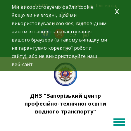
Skip
Україна, 69011, м. Запоріжжя, вул. Глісерна,
Ми використовуємо файли cookie.
x
to
24а.
Якщо ви не згодні, щоб ми
content
використовували cookies, відповідним
+38 (068) 354-69-83
чином встановіть налаштування
facebook
instagram
вашого браузера (в такому випадку ми
не гарантуємо коректної роботи
сайту), або не використовуйте наш
веб-сайт.
ДНЗ “Запорізький центр
професійно-технічної освіти
водного транспорту”