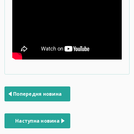
Навігація
Попередня новина
записів
Наступна новина