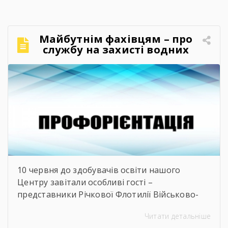
випускники шкіл часто постають перед
складним вибором: який професійний шлях
обрати, де знайти перше робоче місце та як
Майбутнім фахівцям – про
правильно налагодити контакт із майбутніми
службу на захисті водних
роботодавцями. Саме з метою допомогти
кордонів
молоді […]
10 червня до здобувачів освіти нашого
Центру завітали особливі гості –
представники Річкової Флотилії Військово-
Морських Сил Збройних Сил України. Під час
Читати детальніше
зустрічі студенти дізналися про особливості