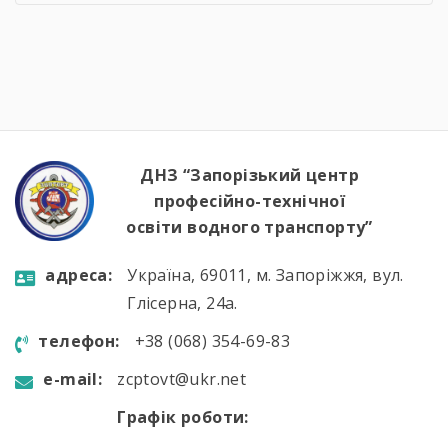
служби на сучасних річкових катерах та
бойових кораблях, які охороняють водні
кордони нашої країни. Військові моряки
розповіли про:🔹 важливу місію захисту
річкових шляхів та протидії морським
загрозам;🔹 можливості професійного […]
ДНЗ “Запорізький центр
професійно-технічної
освіти водного транспорту”
aдресa:
Україна, 69011, м. Запоріжжя, вул.
Глісерна, 24а.
телефон:
+38 (068) 354-69-83
e-mail:
zcptovt@ukr.net
Графік роботи: