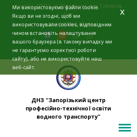
Skip
Україна, 69011, м. Запоріжжя, вул. Глісерна,
Ми використовуємо файли cookie.
x
to
24а.
Якщо ви не згодні, щоб ми
content
використовували cookies, відповідним
+38 (068) 354-69-83
чином встановіть налаштування
facebook
instagram
вашого браузера (в такому випадку ми
не гарантуємо коректної роботи
сайту), або не використовуйте наш
веб-сайт.
ДНЗ “Запорізький центр
професійно-технічної освіти
водного транспорту”