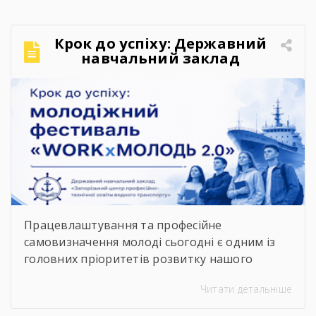
розміщений на зображенні. Також інформація
щодо розташування укриттів доступна на
Крок до успіху: Державний
офіційних інформаційних ресурсах: ▪️
навчальний заклад
Запорізької обласної військової адміністрації
«Запорізький центр
– у розділі «Укриття»; ▪️ […]
професійно-технічної освіти
водного транспорту»
підкорює молодіжний
фестиваль «WORKxМОЛОДЬ
2.0»
Працевлаштування та професійне
самовизначення молоді сьогодні є одним із
головних пріоритетів розвитку нашого
суспільства. Сучасний ринок праці диктує нові
Читати детальніше
правила, потребуючи вмотивованих і
кваліфікованих фахівців. Водночас