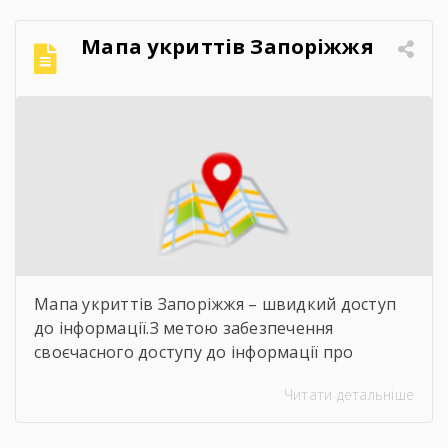
Мапа укриттів Запоріжжя
Мапа укриттів Запоріжжя – швидкий доступ
до інформації.З метою забезпечення
своєчасного доступу до інформації про
захисні споруди цивільного захисту
Читати детальніше
пропонуємо скористатися інтерактивною
картою укриттів Запоріжжя. Для переходу до
карти достатньо відсканувати QR-код,