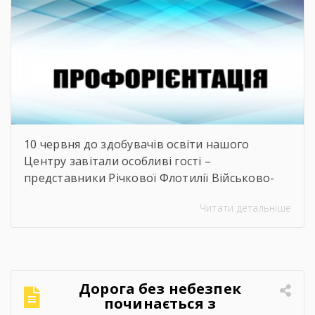
молоді […]
10 червня до здобувачів освіти нашого
Центру завітали особливі гості –
представники Річкової Флотилії Військово-
Морських Сил Збройних Сил України. Під час
Читати детальніше
зустрічі студенти дізналися про особливості
служби на сучасних річкових катерах та
бойових кораблях, які охороняють водні
кордони нашої країни. Військові моряки
розповіли про:🔹 важливу місію захисту
Дорога без небезпек
річкових шляхів та протидії морським
починається з
загрозам;🔹 можливості професійного […]