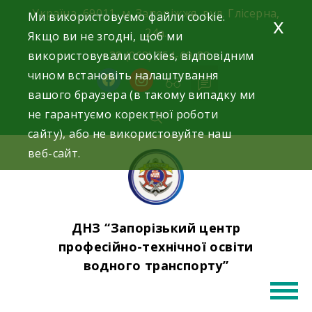
Skip
Україна, 69011, м. Запоріжжя, вул. Глісерна,
Ми використовуємо файли cookie.
x
to
24а.
Якщо ви не згодні, щоб ми
content
використовували cookies, відповідним
+38 (068) 354-69-83
чином встановіть налаштування
facebook
instagram
вашого браузера (в такому випадку ми
не гарантуємо коректної роботи
сайту), або не використовуйте наш
веб-сайт.
ДНЗ “Запорізький центр
професійно-технічної освіти
водного транспорту”