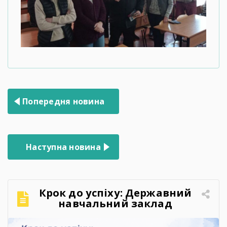
Навігація
Попередня новина
записів
Наступна новина
Крок до успіху: Державний
навчальний заклад
«Запорізький центр
професійно-технічної освіти