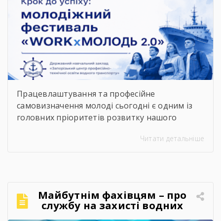
водного транспорту»
підкорює молодіжний
фестиваль «WORKxМОЛОДЬ
2.0»
Працевлаштування та професійне
самовизначення молоді сьогодні є одним із
головних пріоритетів розвитку нашого
суспільства. Сучасний ринок праці диктує нові
Читати детальніше
правила, потребуючи вмотивованих і
кваліфікованих фахівців. Водночас
випускники шкіл часто постають перед
складним вибором: який професійний шлях
обрати, де знайти перше робоче місце та як
Майбутнім фахівцям – про
правильно налагодити контакт із майбутніми
службу на захисті водних
роботодавцями. Саме з метою допомогти
кордонів