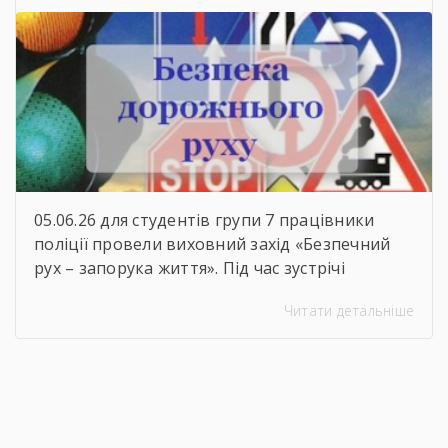
відповідальності
05.06.26 для студентів групи 7 працівники
поліції провели виховний захід «Безпечний
рух – запорука життя». Під час зустрічі
студенти пригадали основні правила
Читати детальніше
дорожнього руху, дізналися про важливість
відповідальної поведінки на дорозі та
обговорили можливі небезпечні ситуації для
пішоходів, велосипедистів і пасажирів. Такі
заходи допомагають формувати культуру
безпечної поведінки та нагадують, що