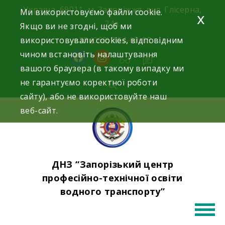
Skip
Україна, 69011, м. Запоріжжя, вул. Глісерна,
Ми використовуємо файли cookie.
x
to
24а.
Якщо ви не згодні, щоб ми
content
використовували cookies, відповідним
+38 (068) 354-69-83
чином встановіть налаштування
facebook
instagram
вашого браузера (в такому випадку ми
не гарантуємо коректної роботи
сайту), або не використовуйте наш
веб-сайт.
ДНЗ “Запорізький центр
професійно-технічної освіти
водного транспорту”