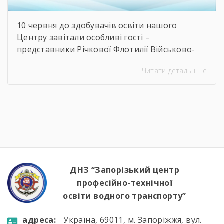
10 червня до здобувачів освіти нашого
Центру завітали особливі гості –
представники Річкової Флотилії Військово-
Морських Сил Збройних Сил України. Під час
Читати детальніше
зустрічі студенти дізналися про особливості
служби на сучасних річкових катерах та
бойових кораблях, які охороняють водні
кордони нашої країни. Військові моряки
розповіли про:🔹 важливу місію захисту
річкових шляхів та протидії морським
загрозам;🔹 можливості професійного […]
ДНЗ “Запорізький центр
професійно-технічної
освіти водного транспорту”
aдресa:
Україна, 69011, м. Запоріжжя, вул.