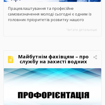
Працевлаштування та професійне
самовизначення молоді сьогодні є одним із
головних пріоритетів розвитку нашого
суспільства. Сучасний ринок праці диктує нові
Читати детальніше
правила, потребуючи вмотивованих і
кваліфікованих фахівців. Водночас
випускники шкіл часто постають перед
складним вибором: який професійний шлях
обрати, де знайти перше робоче місце та як
Майбутнім фахівцям – про
правильно налагодити контакт із майбутніми
службу на захисті водних
роботодавцями. Саме з метою допомогти
кордонів
молоді […]