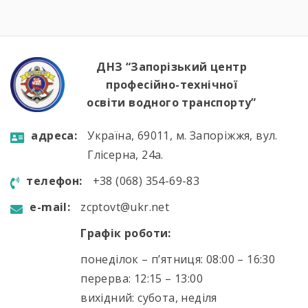
розповіли про:🔹 важливу місію захисту
річкових шляхів та протидії морським
загрозам;🔹 можливості професійного […]
ДНЗ “Запорізький центр
професійно-технічної
освіти водного транспорту”
aдресa:
Україна, 69011, м. Запоріжжя, вул.
Глісерна, 24а.
телефон:
+38 (068) 354-69-83
e-mail:
zcptovt@ukr.net
Графік роботи:
понеділок – п’ятниця: 08:00 – 16:30
перерва: 12:15 – 13:00
вихідний: субота, неділя