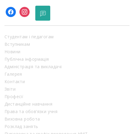
facebook
instagram
Студентам і педагогам
Вступникам
Новини
Публічна інформація
Адміністрація та викладачі
Галерея
Контакти
Звіти
Професії
Дистанційне навчання
Права та обов’язки учня
Виховна робота
Розклад занять
Підготовка та графік проведення НМТ