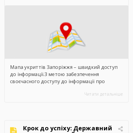
Мапа укриттів Запоріжжя – швидкий доступ
до інформації.З метою забезпечення
своєчасного доступу до інформації про
захисні споруди цивільного захисту
Читати детальніше
пропонуємо скористатися інтерактивною
картою укриттів Запоріжжя. Для переходу до
карти достатньо відсканувати QR-код,
розміщений на зображенні. Також інформація
щодо розташування укриттів доступна на
Крок до успіху: Державний
офіційних інформаційних ресурсах: ▪️