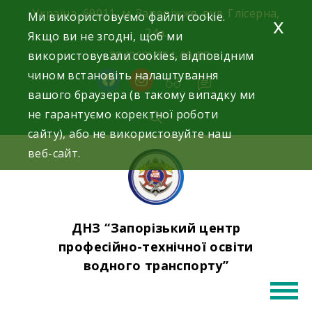
Skip
Україна, 69011, м. Запоріжжя, вул. Глісерна,
Ми використовуємо файли cookie.
x
to
24а.
Якщо ви не згодні, щоб ми
content
використовували cookies, відповідним
+38 (068) 354-69-83
чином встановіть налаштування
facebook
instagram
вашого браузера (в такому випадку ми
не гарантуємо коректної роботи
сайту), або не використовуйте наш
веб-сайт.
ДНЗ “Запорізький центр
професійно-технічної освіти
водного транспорту”