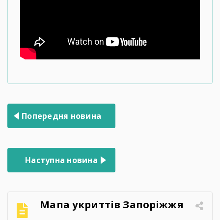
Навігація
Попередня новина
записів
Наступна новина
Мапа укриттів Запоріжжя