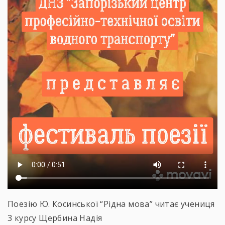
Поезію Ю. Косинської “Рідна мова” читає учениця
3 курсу Щербина Надія