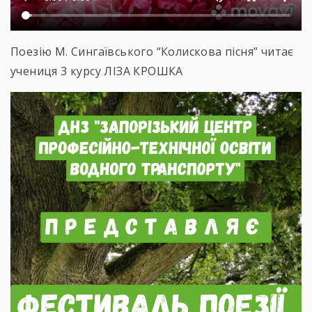
Поезію М. Сингаївського “Колискова пісня” читає
учениця 3 курсу ЛІЗА КРОШКА