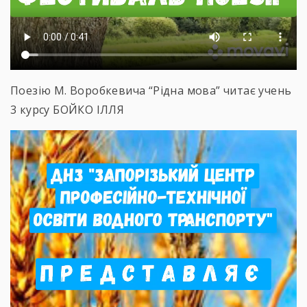
Поезію М. Воробкевича “Рідна мова” читає учень
3 курсу БОЙКО ІЛЛЯ