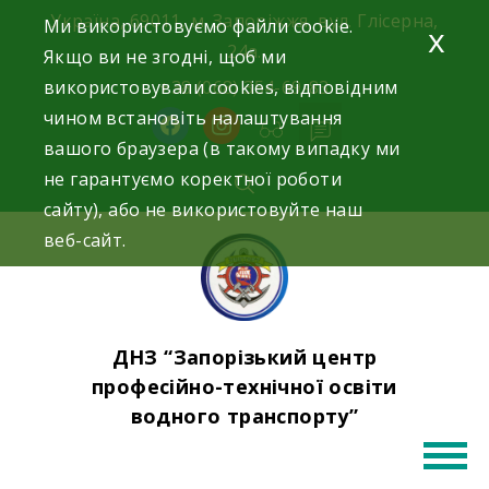
Skip
Україна, 69011, м. Запоріжжя, вул. Глісерна,
Ми використовуємо файли cookie.
x
to
24а.
Якщо ви не згодні, щоб ми
content
використовували cookies, відповідним
+38 (068) 354-69-83
чином встановіть налаштування
facebook
instagram
вашого браузера (в такому випадку ми
не гарантуємо коректної роботи
сайту), або не використовуйте наш
веб-сайт.
ДНЗ “Запорізький центр
професійно-технічної освіти
водного транспорту”