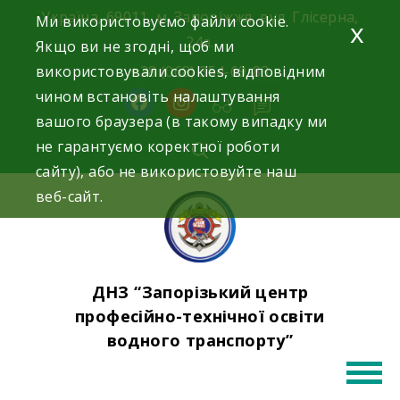
Skip
Україна, 69011, м. Запоріжжя, вул. Глісерна,
Ми використовуємо файли cookie.
x
to
24а.
Якщо ви не згодні, щоб ми
content
використовували cookies, відповідним
+38 (068) 354-69-83
чином встановіть налаштування
facebook
instagram
вашого браузера (в такому випадку ми
не гарантуємо коректної роботи
сайту), або не використовуйте наш
веб-сайт.
ДНЗ “Запорізький центр
професійно-технічної освіти
водного транспорту”