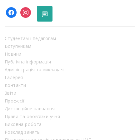
facebook
instagram
Студентам і педагогам
Вступникам
Новини
Публічна інформація
Адміністрація та викладачі
Галерея
Контакти
Звіти
Професії
Дистанційне навчання
Права та обов’язки учня
Виховна робота
Розклад занять
Підготовка та графік проведення НМТ