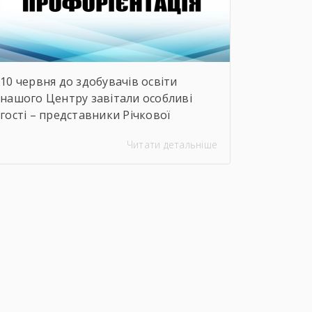
10 червня до здобувачів освіти
нашого Центру завітали особливі
гості – представники Річкової
Флотилії Військово-Морських Сил
Читати детальніше
Збройних Сил України. Під час зустрічі
студенти дізналися про особливості
служби на сучасних річкових катерах
та бойових кораблях, які охороняють
водні кордони нашої країни.
Військові моряки розповіли про:🔹
важливу місію захисту річкових
шляхів та протидії морським
загрозам;🔹 можливості професійного
[…]