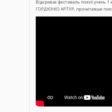
Відкриває фестиваль поезії учень 1 
ГОРДІЄНКО АРТУР, прочитавши поез