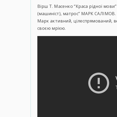
Вірш Т. Масенко “Краса рідної мови”
(машиніст), матрос” МАРК САЛІМОВ.
Марк активний, цілеспрямований, в
своєю мрією.