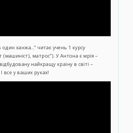
 один ханжа…” читає учень 1 курсу
машиніст), матрос”). У Антона є мрія –
ідбудовану найкращу країну в світі –
 І все у ваших руках!