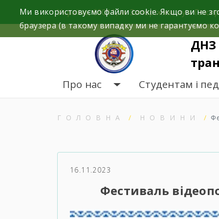
Skip
Ми використовуємо файли cookie. Якщо ви не зг
Україна, 69011, м. Запоріжжя, вул. Глісер
to
браузера (в такому випадку ми не гарантуємо ко
content
ДНЗ 
тран
Про нас
Студентам і пе
ГОЛОВНА
НОВИНИ
Фе
16.11.2023
Фестиваль відеопо