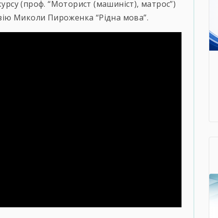
курсу (проф. “Моторист (машиніст), матрос”)
ію Миколи Пироженка “Рідна мова”.