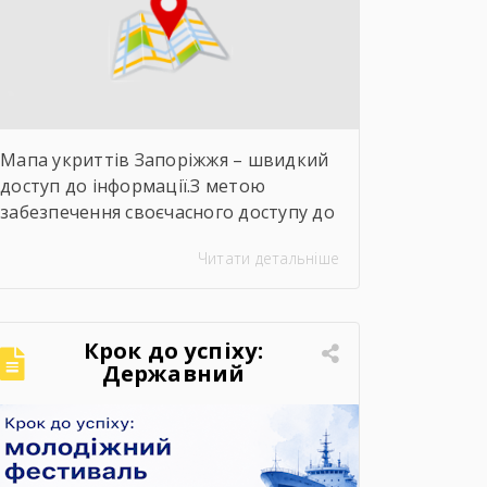
Мапа укриттів Запоріжжя – швидкий
доступ до інформації.З метою
забезпечення своєчасного доступу до
інформації про захисні споруди
Читати детальніше
цивільного захисту пропонуємо
скористатися інтерактивною картою
укриттів Запоріжжя. Для переходу до
карти достатньо відсканувати QR-
Крок до успіху:
код, розміщений на зображенні.
Державний
навчальний заклад
Також інформація щодо
«Запорізький центр
розташування укриттів доступна на
професійно-технічної
офіційних інформаційних ресурсах: ▪️
освіти водного
Запорізької обласної військової