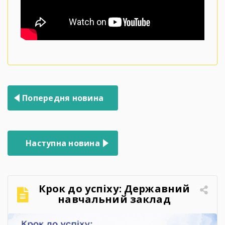
Навігація
Попередня новина
записів
Наступна новина
Крок до успіху: Державний
навчальний заклад
«Запорізький центр
професійно-технічної освіти