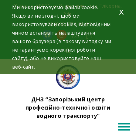
Skip
Україна, 69011, м. Запоріжжя, вул. Глісерна,
Ми використовуємо файли cookie.
x
to
24а.
Якщо ви не згодні, щоб ми
content
використовували cookies, відповідним
+38 (068) 354-69-83
чином встановіть налаштування
facebook
instagram
вашого браузера (в такому випадку ми
не гарантуємо коректної роботи
сайту), або не використовуйте наш
веб-сайт.
ДНЗ “Запорізький центр
професійно-технічної освіти
водного транспорту”