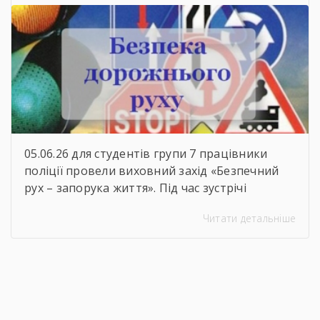
05.06.26 для студентів групи 7 працівники
поліції провели виховний захід «Безпечний
рух – запорука життя». Під час зустрічі
студенти пригадали основні правила
Читати детальніше
дорожнього руху, дізналися про важливість
відповідальної поведінки на дорозі та
обговорили можливі небезпечні ситуації для
пішоходів, велосипедистів і пасажирів. Такі
заходи допомагають формувати культуру
безпечної поведінки та нагадують, що