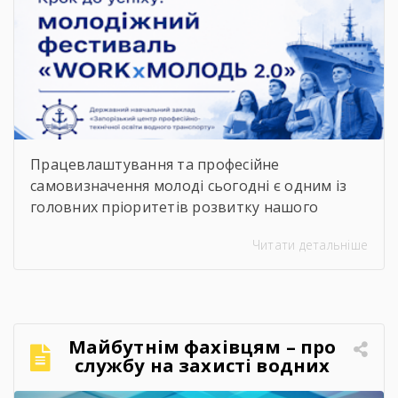
водного транспорту»
підкорює молодіжний
фестиваль «WORKxМОЛОДЬ
2.0»
Працевлаштування та професійне
самовизначення молоді сьогодні є одним із
головних пріоритетів розвитку нашого
суспільства. Сучасний ринок праці диктує нові
Читати детальніше
правила, потребуючи вмотивованих і
кваліфікованих фахівців. Водночас
випускники шкіл часто постають перед
складним вибором: який професійний шлях
обрати, де знайти перше робоче місце та як
Майбутнім фахівцям – про
правильно налагодити контакт із майбутніми
службу на захисті водних
роботодавцями. Саме з метою допомогти
кордонів