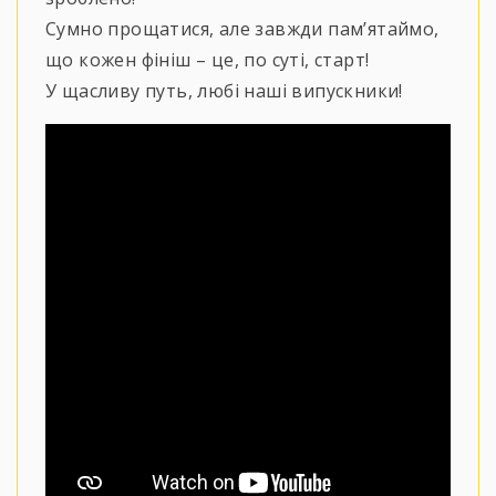
Сумно прощатися, але завжди пам’ятаймо,
що кожен фініш – це, по суті, старт!
У щасливу путь, любі наші випускники!