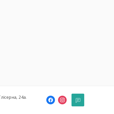
Глісерна, 24а.
facebook
instagram