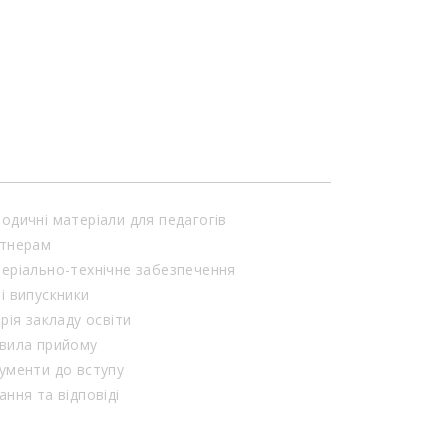
одичні матеріали для педагогів
тнерам
еріально-технічне забезпечення
і випускники
орія закладу освіти
вила прийому
ументи до вступу
ання та відповіді