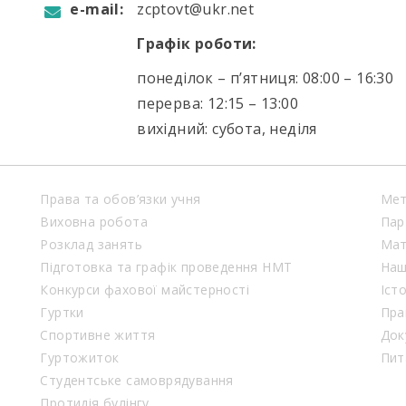
e-mail:
zcptovt@ukr.net
Графік роботи:
понеділок – п’ятниця: 08:00 – 16:30
перерва: 12:15 – 13:00
вихідний: субота, неділя
Права та обов’язки учня
Мет
Виховна робота
Пар
Розклад занять
Мат
Підготовка та графік проведення НМТ
Наш
Конкурси фахової майстерності
Іст
Гуртки
Пра
Спортивне життя
Док
Гуртожиток
Пит
Студентське самоврядування
Протидія булінгу