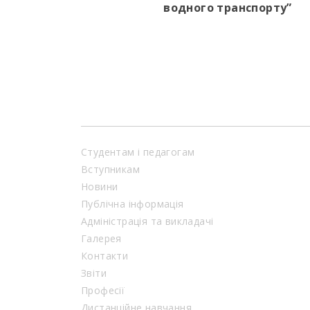
водного транспорту”
Студентам і педагогам
Вступникам
Новини
Публічна інформація
Адміністрація та викладачі
Галерея
Контакти
Звіти
Професії
Дистанційне навчання