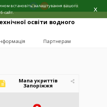
facebook
instagram
 чином встановіть налаштування вашого
x
б-сайт.
ехнічної освіти водного
інформація
Партнерам
Мапа укриттів
Запоріжжя