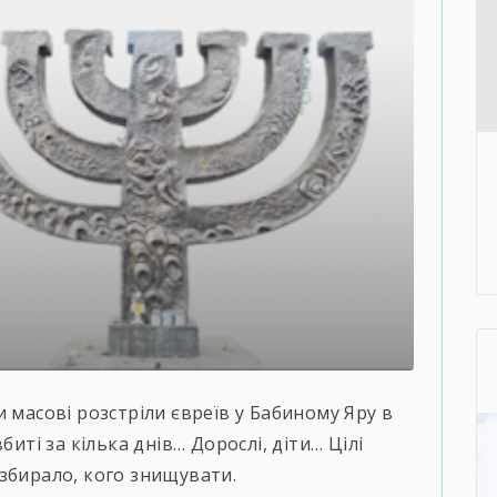
 масові розстріли євреїв у Бабиному Яру в
биті за кілька днів… Дорослі, діти… Цілі
збирало, кого знищувати.