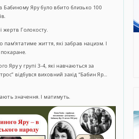
 в Бабиному Яру було вбито близько 100
ів.
і жертв Голокосту.
о пам’ятатиме життя, які забрав нацизм. І
 покаране.
о Яру у групі 3-4, які навчаються за
трос” відбувся виховний захід “Бабин Яр…
мають значення. І матимуть.