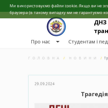
Skip
Ми використовуємо файли cookie. Якщо ви не зг
Україна, 69011, м. Запоріжжя, вул. Глісер
to
браузера (в такому випадку ми не гарантуємо ко
content
ДНЗ 
тран
Про нас
Студентам і пе
ГОЛОВНА
НОВИНИ
Т
29.09.2024
Трагедія