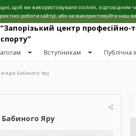
одні, щоб ми використовували cookies, відповідним
на, 24а.
+38 (068) 354-69-83
ректної роботи сайту), або не використовуйте наш ве
“Запорізький центр професійно-т
спорту”
дагогам
Вступникам
Публічна 
рагедія Бабиного Яру
 Бабиного Яру