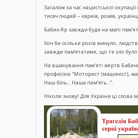
Загалом за час нацистської окупації
тисяч людей – євреїв, ромів, українц
Бабин Яр завжди буде на мапі пам’ят
Хоч би скільки років минуло, людств
завжди пам’ятатиме, що те зло було
На вшанування пам’яті жертв Бабиног
професією “Моторист (машиніст), ма
Наш біль… Наша пам’ять…”.
Ніколи знову! Для України ці слова 