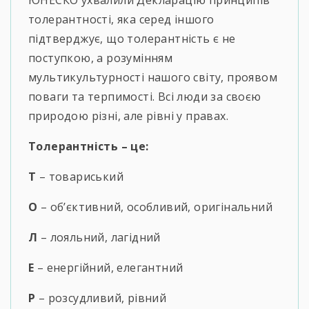
ЮНЕСКО ухвалили Декларацію принципів
толерантності, яка серед іншого
підтверджує, що толерантність є не
поступкою, а розумінням
мультикультурності нашого світу, проявом
поваги та терпимості. Всі люди за своєю
природою різні, але рівні у правах.
Толерантність – це:
Т
– товариський
О
– об’єктивний, особливий, оригінальний
Л
– лояльний, лагідний
Е
– енергійний, елегантний
Р
– розсудливий, рівний