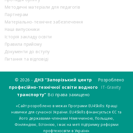
Методичні матеріали для педагогів
Партнерам
Матеріально-технічне забезпечення
Наші випускники
Історія закладу освіти
Правила прийому
Документи до вступу
Питання та відповіді
© 2026 -
ДНЗ “Запорізький центр
Розроблено
професійно-технічної освіти водного
IT-Gravity
транспорту”
Всі права захищено
«Сайт розроблено в межах Програми EU4Skills: Кращі
навички для сучасної України. EU4Skills фінансується ЄС та
його державами-членами Німеччиною, Польщею,
Фінляндією, Естонією, і має на меті підтримку реформи
профтехосвіти в Україні»