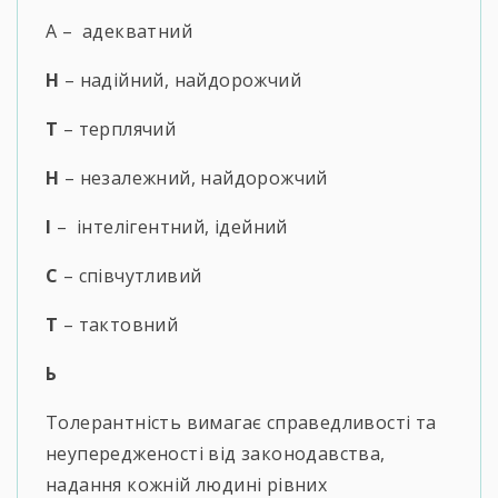
А – адекватний
Н
– надійний, найдорожчий
Т
– терплячий
Н
– незалежний, найдорожчий
І
– інтелігентний, ідейний
С
– співчутливий
Т
– тактовний
Ь
Толерантність вимагає справедливості та
неупередженості від законодавства,
надання кожній людині рівних