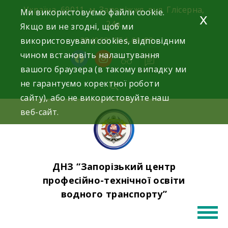
Skip
Україна, 69011, м. Запоріжжя, вул. Глісерна,
Ми використовуємо файли cookie.
x
to
24а.
Якщо ви не згодні, щоб ми
content
використовували cookies, відповідним
+38 (068) 354-69-83
чином встановіть налаштування
facebook
instagram
вашого браузера (в такому випадку ми
не гарантуємо коректної роботи
сайту), або не використовуйте наш
веб-сайт.
ДНЗ “Запорізький центр
професійно-технічної освіти
водного транспорту”