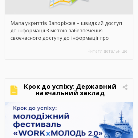
Мапа укриттів Запоріжжя – швидкий доступ
до інформації.З метою забезпечення
своєчасного доступу до інформації про
захисні споруди цивільного захисту
Читати детальніше
пропонуємо скористатися інтерактивною
картою укриттів Запоріжжя. Для переходу до
карти достатньо відсканувати QR-код,
розміщений на зображенні. Також інформація
щодо розташування укриттів доступна на
Крок до успіху: Державний
офіційних інформаційних ресурсах: ▪️
навчальний заклад
Запорізької обласної військової адміністрації
«Запорізький центр
– у розділі «Укриття»; ▪️ […]
професійно-технічної освіти
водного транспорту»
підкорює молодіжний
фестиваль «WORKxМОЛОДЬ
2.0»