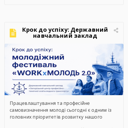
картою укриттів Запоріжжя. Для переходу до
карти достатньо відсканувати QR-код,
розміщений на зображенні. Також інформація
щодо розташування укриттів доступна на
Крок до успіху: Державний
офіційних інформаційних ресурсах: ▪️
навчальний заклад
Запорізької обласної військової адміністрації
«Запорізький центр
– у розділі «Укриття»; ▪️ […]
професійно-технічної освіти
водного транспорту»
підкорює молодіжний
фестиваль «WORKxМОЛОДЬ
2.0»
Працевлаштування та професійне
самовизначення молоді сьогодні є одним із
головних пріоритетів розвитку нашого
суспільства. Сучасний ринок праці диктує нові