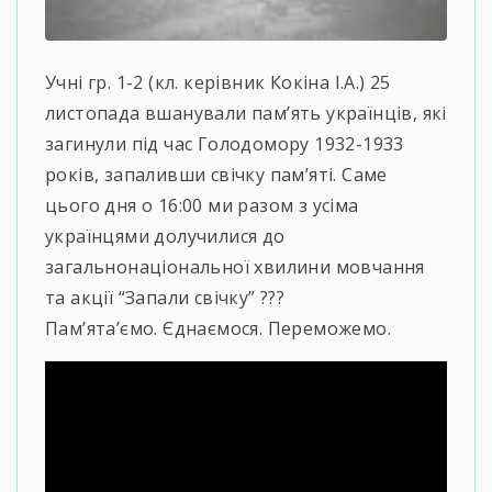
Учні гр. 1-2 (кл. керівник Кокіна І.А.) 25
листопада вшанували пам’ять українців, які
загинули під час Голодомору 1932-1933
років, запаливши свічку пам’яті. Саме
цього дня о 16:00 ми разом з усіма
українцями долучилися до
загальнонаціональної хвилини мовчання
та акції “Запали свічку” ?️??️
Пам’ята’ємо. Єднаємося. Переможемо.