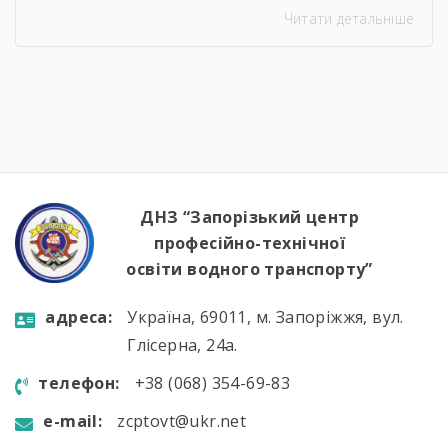
Морських Сил Збройних Сил України. Під час
Читати детальніше
зустрічі студенти дізналися про особливості
служби на сучасних річкових катерах та
бойових кораблях, які охороняють водні
кордони нашої країни. Військові моряки
розповіли про:🔹 важливу місію захисту
річкових шляхів та протидії морським
загрозам;🔹 можливості професійного […]
ДНЗ “Запорізький центр
професійно-технічної
освіти водного транспорту”
aдресa:
Україна, 69011, м. Запоріжжя, вул.
Глісерна, 24а.
телефон:
+38 (068) 354-69-83
e-mail:
zcptovt@ukr.net