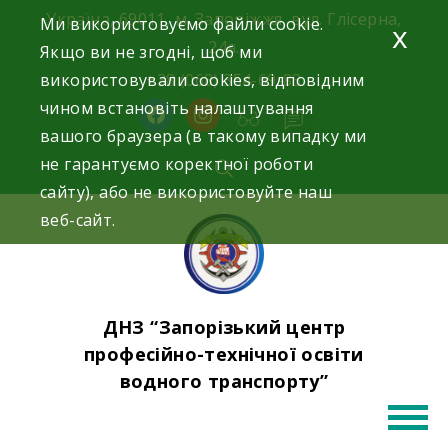
Skip
Україна, 69011, м. Запоріжжя, вул. Глісерна,
Ми використовуємо файли cookie.
x
to
24а.
Якщо ви не згодні, щоб ми
content
використовували cookies, відповідним
+38 (068) 354-69-83
чином встановіть налаштування
facebook
instagram
вашого браузера (в такому випадку ми
не гарантуємо коректної роботи
сайту), або не використовуйте наш
веб-сайт.
ДНЗ “Запорізький центр
професійно-технічної освіти
водного транспорту”