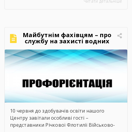
Читати детальніше
правила, потребуючи вмотивованих і
кваліфікованих фахівців. Водночас
випускники шкіл часто постають перед
складним вибором: який професійний шлях
обрати, де знайти перше робоче місце та як
Майбутнім фахівцям – про
правильно налагодити контакт із майбутніми
службу на захисті водних
роботодавцями. Саме з метою допомогти
кордонів
молоді […]
10 червня до здобувачів освіти нашого
Центру завітали особливі гості –
представники Річкової Флотилії Військово-