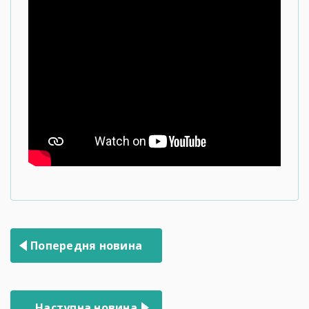
Навігація
Попередня новина
записів
Наступна новина