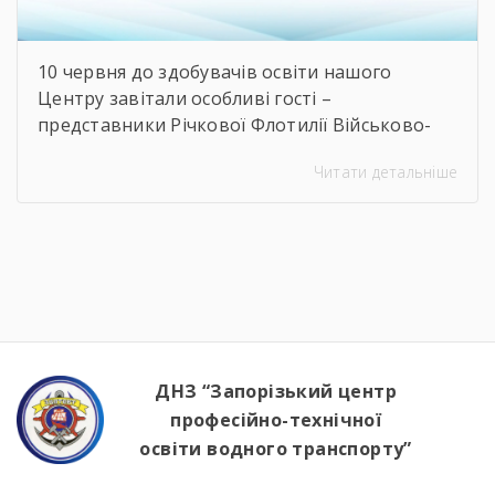
10 червня до здобувачів освіти нашого
Центру завітали особливі гості –
представники Річкової Флотилії Військово-
Морських Сил Збройних Сил України. Під час
Читати детальніше
зустрічі студенти дізналися про особливості
служби на сучасних річкових катерах та
бойових кораблях, які охороняють водні
кордони нашої країни. Військові моряки
розповіли про:🔹 важливу місію захисту
річкових шляхів та протидії морським
загрозам;🔹 можливості професійного […]
ДНЗ “Запорізький центр
професійно-технічної
освіти водного транспорту”