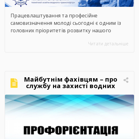
Працевлаштування та професійне
самовизначення молоді сьогодні є одним із
головних пріоритетів розвитку нашого
суспільства. Сучасний ринок праці диктує нові
Читати детальніше
правила, потребуючи вмотивованих і
кваліфікованих фахівців. Водночас
випускники шкіл часто постають перед
складним вибором: який професійний шлях
обрати, де знайти перше робоче місце та як
Майбутнім фахівцям – про
правильно налагодити контакт із майбутніми
службу на захисті водних
роботодавцями. Саме з метою допомогти
кордонів
молоді […]