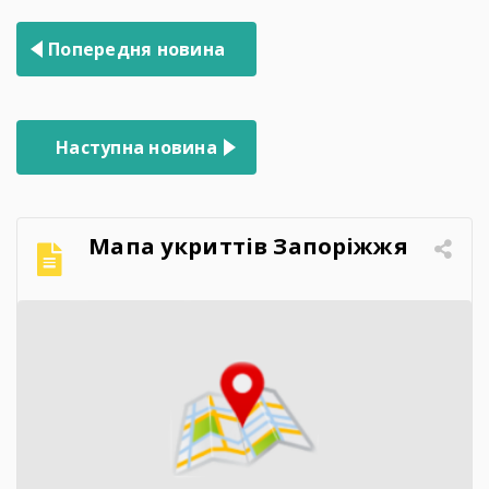
Навігація
Попередня новина
записів
Наступна новина
Мапа укриттів Запоріжжя