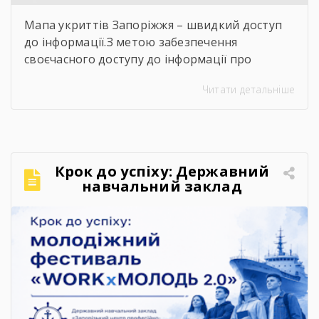
Мапа укриттів Запоріжжя – швидкий доступ
до інформації.З метою забезпечення
своєчасного доступу до інформації про
захисні споруди цивільного захисту
Читати детальніше
пропонуємо скористатися інтерактивною
картою укриттів Запоріжжя. Для переходу до
карти достатньо відсканувати QR-код,
розміщений на зображенні. Також інформація
щодо розташування укриттів доступна на
Крок до успіху: Державний
офіційних інформаційних ресурсах: ▪️
навчальний заклад
Запорізької обласної військової адміністрації
«Запорізький центр
– у розділі «Укриття»; ▪️ […]
професійно-технічної освіти
водного транспорту»
підкорює молодіжний
фестиваль «WORKxМОЛОДЬ
2.0»