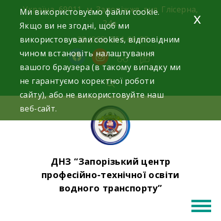
Skip
Україна, 69011, м. Запоріжжя, вул. Глісерна,
Ми використовуємо файли cookie.
x
to
24а.
Якщо ви не згодні, щоб ми
content
використовували cookies, відповідним
+38 (068) 354-69-83
чином встановіть налаштування
facebook
instagram
вашого браузера (в такому випадку ми
не гарантуємо коректної роботи
сайту), або не використовуйте наш
веб-сайт.
ДНЗ “Запорізький центр
професійно-технічної освіти
водного транспорту”