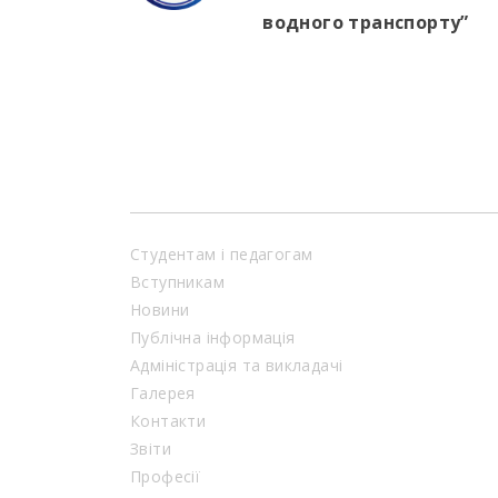
водного транспорту”
Студентам і педагогам
Вступникам
Новини
Публічна інформація
Адміністрація та викладачі
Галерея
Контакти
Звіти
Професії