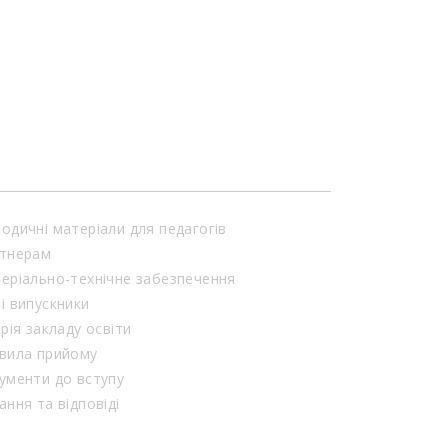
одичні матеріали для педагогів
тнерам
еріально-технічне забезпечення
і випускники
орія закладу освіти
вила прийому
ументи до вступу
ання та відповіді