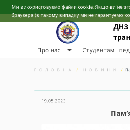
Skip
Ми використовуємо файли cookie. Якщо ви не зг
Україна, 69011, м. Запоріжжя, вул. Глісер
to
браузера (в такому випадку ми не гарантуємо ко
content
ДНЗ 
тран
Про нас
Студентам і пе
ГОЛОВНА
НОВИНИ
П
19.05.2023
Пам’