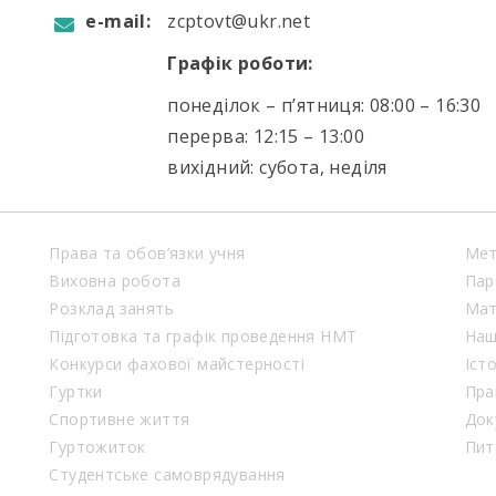
e-mail:
zcptovt@ukr.net
Графік роботи:
понеділок – п’ятниця: 08:00 – 16:30
перерва: 12:15 – 13:00
вихідний: субота, неділя
Права та обов’язки учня
Мет
Виховна робота
Пар
Розклад занять
Мат
Підготовка та графік проведення НМТ
Наш
Конкурси фахової майстерності
Іст
Гуртки
Пра
Спортивне життя
Док
Гуртожиток
Пит
Студентське самоврядування