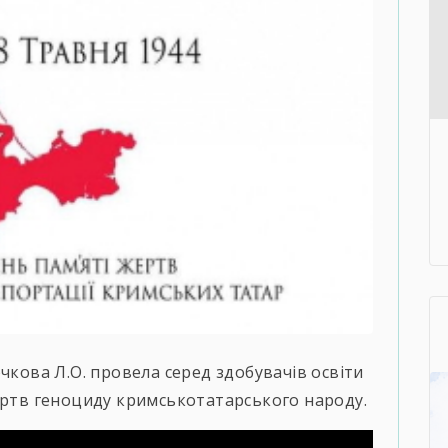
чкова Л.О. провела серед здобувачів освіти
ертв геноциду кримськотатарського народу.