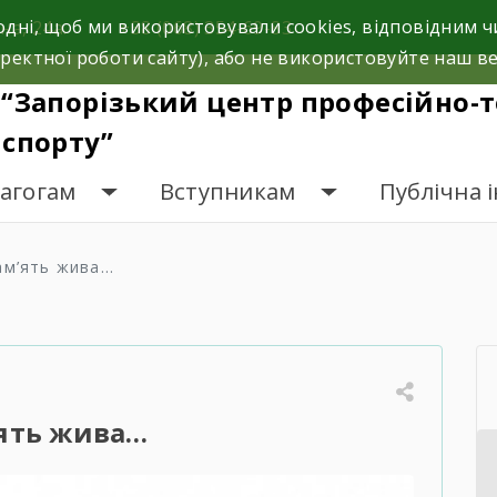
одні, щоб ми використовували cookies, відповідним
на, 24а.
+38 (068) 354-69-83
ректної роботи сайту), або не використовуйте наш ве
“Запорізький центр професійно-т
спорту”
дагогам
Вступникам
Публічна 
ам’ять жива…
ять жива…