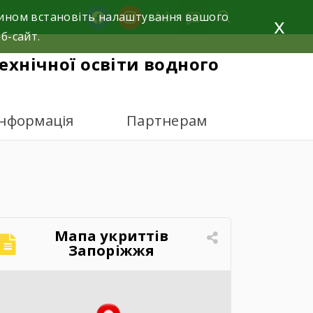
facebook
instagram
 чином встановіть налаштування вашого
x
б-сайт.
ехнічної освіти водного
інформація
Партнерам
Мапа укриттів
Запоріжжя