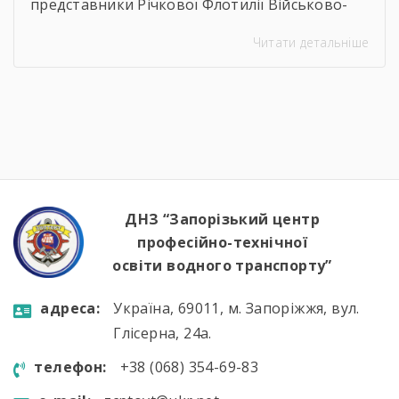
представники Річкової Флотилії Військово-
Морських Сил Збройних Сил України. Під час
Читати детальніше
зустрічі студенти дізналися про особливості
служби на сучасних річкових катерах та
бойових кораблях, які охороняють водні
кордони нашої країни. Військові моряки
розповіли про:🔹 важливу місію захисту
річкових шляхів та протидії морським
загрозам;🔹 можливості професійного […]
ДНЗ “Запорізький центр
професійно-технічної
освіти водного транспорту”
aдресa:
Україна, 69011, м. Запоріжжя, вул.
Глісерна, 24а.
телефон:
+38 (068) 354-69-83