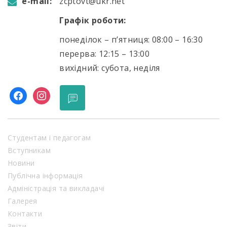
e-mail:
zcptovt@ukr.net
Графік роботи:
понеділок – п’ятниця: 08:00 – 16:30
перерва: 12:15 – 13:00
вихідний: субота, неділя
facebook
instagram
Студентам і педагогам
Вступникам
Новини
Публічна інформація
Адміністрація та викладачі
Галерея
Контакти
Звіти