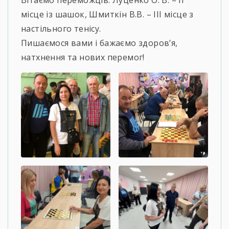
Вітаємо переможців: Луценко О. В. – ІІ
місце із шашок, Шмиткін В.В. – ІІІ місце з
настільного тенісу.
Пишаємося вами і бажаємо здоров’я,
натхнення та нових перемог!