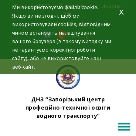
Skip
Україна, 69011, м. Запоріжжя, вул. Глісерна,
Ми використовуємо файли cookie.
x
to
24а.
Якщо ви не згодні, щоб ми
content
використовували cookies, відповідним
+38 (068) 354-69-83
чином встановіть налаштування
facebook
instagram
вашого браузера (в такому випадку ми
не гарантуємо коректної роботи
сайту), або не використовуйте наш
веб-сайт.
ДНЗ “Запорізький центр
професійно-технічної освіти
водного транспорту”