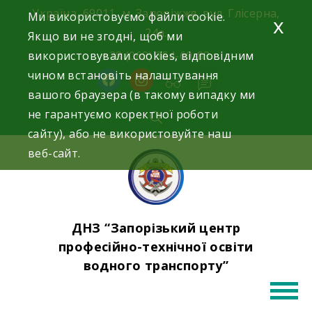
Skip
Україна, 69011, м. Запоріжжя, вул. Глісерна,
Ми використовуємо файли cookie.
x
to
24а.
Якщо ви не згодні, щоб ми
content
використовували cookies, відповідним
+38 (068) 354-69-83
чином встановіть налаштування
facebook
instagram
вашого браузера (в такому випадку ми
не гарантуємо коректної роботи
сайту), або не використовуйте наш
веб-сайт.
ДНЗ “Запорізький центр
професійно-технічної освіти
водного транспорту”