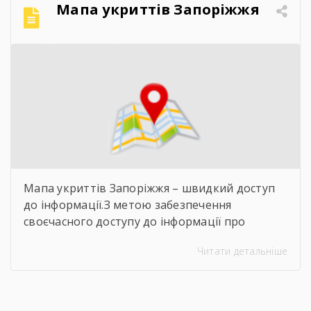
Мапа укриттів Запоріжжя
Мапа укриттів Запоріжжя – швидкий доступ
до інформації.З метою забезпечення
своєчасного доступу до інформації про
захисні споруди цивільного захисту
Читати детальніше
пропонуємо скористатися інтерактивною
картою укриттів Запоріжжя. Для переходу до
карти достатньо відсканувати QR-код,
розміщений на зображенні. Також інформація