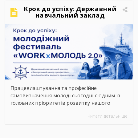
щодо розташування укриттів доступна на
Крок до успіху: Державний
офіційних інформаційних ресурсах: ▪️
навчальний заклад
Запорізької обласної військової адміністрації
«Запорізький центр
– у розділі «Укриття»; ▪️ […]
професійно-технічної освіти
водного транспорту»
підкорює молодіжний
фестиваль «WORKxМОЛОДЬ
2.0»
Працевлаштування та професійне
самовизначення молоді сьогодні є одним із
головних пріоритетів розвитку нашого
суспільства. Сучасний ринок праці диктує нові
Читати детальніше
правила, потребуючи вмотивованих і
кваліфікованих фахівців. Водночас
випускники шкіл часто постають перед