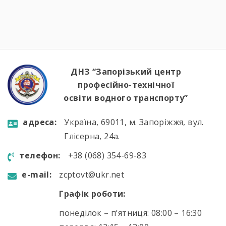
кордони нашої країни. Військові моряки
розповіли про:🔹 важливу місію захисту
річкових шляхів та протидії морським
загрозам;🔹 можливості професійного […]
ДНЗ “Запорізький центр
професійно-технічної
освіти водного транспорту”
aдресa:
Україна, 69011, м. Запоріжжя, вул.
Глісерна, 24а.
телефон:
+38 (068) 354-69-83
e-mail:
zcptovt@ukr.net
Графік роботи:
понеділок – п’ятниця: 08:00 – 16:30