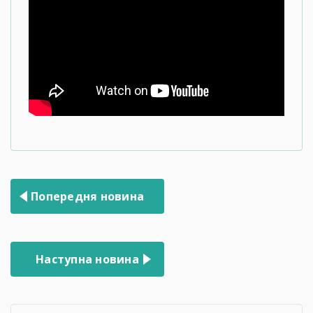
Навігація
Попередня новина
записів
Наступна новина