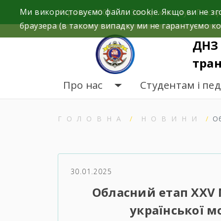
Skip
Ми використовуємо файли cookie. Якщо ви не зг
Україна, 69011, м. Запоріжжя, вул. Глісер
to
браузера (в такому випадку ми не гарантуємо ко
content
ДНЗ 
тран
Про нас
Студентам і пе
ГОЛОВНА
НОВИНИ
О
30.01.2025
Обласний етап ХХV 
української м