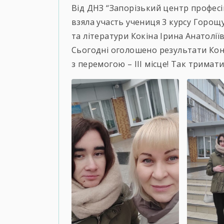
Від ДНЗ “Запорізький центр професі
взяла участь учениця 3 курсу Горощу
та літератури Кокіна Ірина Анатоліїв
Сьогодні оголошено результати Конк
з перемогою – ІІІ місце! Так тримати