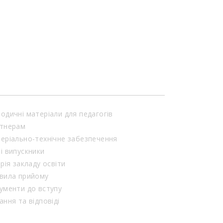
одичні матеріали для педагогів
тнерам
еріально-технічне забезпечення
і випускники
орія закладу освіти
вила прийому
ументи до вступу
ання та відповіді