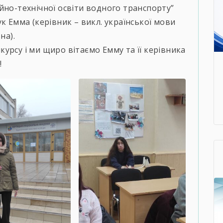
йно-технічної освіти водного транспорту”
к Емма (керівник – викл. української мови
на).
урсу і ми щиро вітаємо Емму та її керівника
!