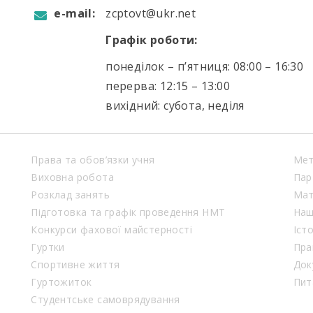
e-mail:
zcptovt@ukr.net
Графік роботи:
понеділок – п’ятниця: 08:00 – 16:30
перерва: 12:15 – 13:00
вихідний: субота, неділя
Права та обов’язки учня
Мет
Виховна робота
Пар
Розклад занять
Мат
Підготовка та графік проведення НМТ
Наш
Конкурси фахової майстерності
Іст
Гуртки
Пра
Спортивне життя
Док
Гуртожиток
Пит
Студентське самоврядування