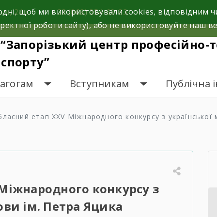
одні, щоб ми використовували cookies, відповідним
на, 24а.
+38 (068) 354-69-83
ректної роботи сайту), або не використовуйте наш ве
“Запорізький центр професійно-т
спорту”
дагогам
Вступникам
Публічна 
бласний етап ХХV Міжнародного конкурсу з української 
Міжнародного конкурсу з
ови ім. Петра Яцика