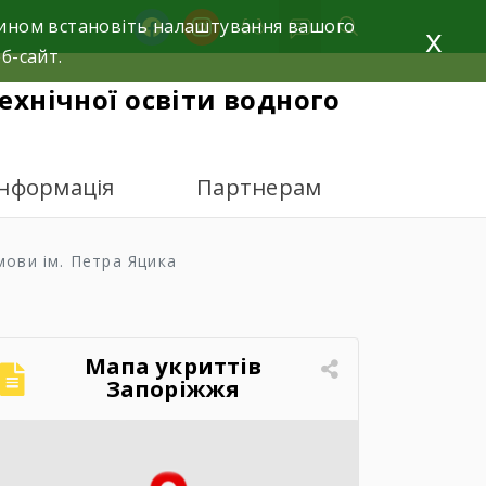
facebook
instagram
 чином встановіть налаштування вашого
x
б-сайт.
ехнічної освіти водного
інформація
Партнерам
мови ім. Петра Яцика
Мапа укриттів
Запоріжжя