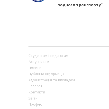
водного транспорту”
Студентам і педагогам
Вступникам
Новини
Публічна інформація
Адміністрація та викладачі
Галерея
Контакти
Звіти
Професії