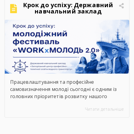
щодо розташування укриттів доступна на
Крок до успіху: Державний
офіційних інформаційних ресурсах: ▪️
навчальний заклад
Запорізької обласної військової адміністрації
«Запорізький центр
– у розділі «Укриття»; ▪️ […]
професійно-технічної освіти
водного транспорту»
підкорює молодіжний
фестиваль «WORKxМОЛОДЬ
2.0»
Працевлаштування та професійне
самовизначення молоді сьогодні є одним із
головних пріоритетів розвитку нашого
суспільства. Сучасний ринок праці диктує нові
Читати детальніше
правила, потребуючи вмотивованих і
кваліфікованих фахівців. Водночас
випускники шкіл часто постають перед
складним вибором: який професійний шлях