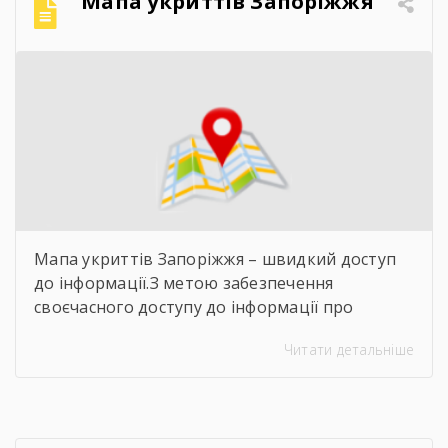
Мапа укриттів Запоріжжя
Мапа укриттів Запоріжжя – швидкий доступ
до інформації.З метою забезпечення
своєчасного доступу до інформації про
захисні споруди цивільного захисту
Читати детальніше
пропонуємо скористатися інтерактивною
картою укриттів Запоріжжя. Для переходу до
карти достатньо відсканувати QR-код,
розміщений на зображенні. Також інформація