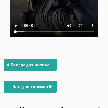
Навігація
Попередня новина
записів
Наступна новина