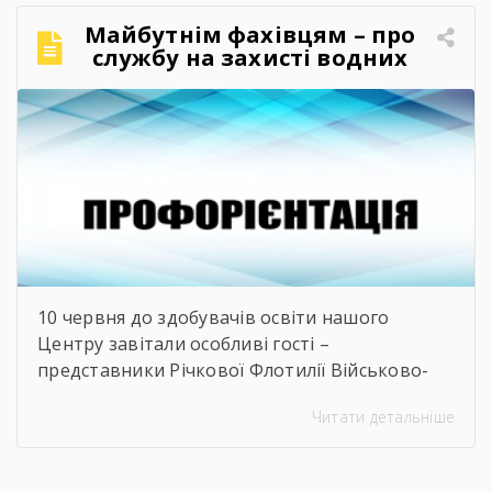
обрати, де знайти перше робоче місце та як
Майбутнім фахівцям – про
правильно налагодити контакт із майбутніми
службу на захисті водних
роботодавцями. Саме з метою допомогти
кордонів
молоді […]
10 червня до здобувачів освіти нашого
Центру завітали особливі гості –
представники Річкової Флотилії Військово-
Морських Сил Збройних Сил України. Під час
Читати детальніше
зустрічі студенти дізналися про особливості
служби на сучасних річкових катерах та
бойових кораблях, які охороняють водні