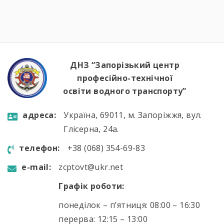
кордони нашої країни. Військові моряки
розповіли про:🔹 важливу місію захисту
річкових шляхів та протидії морським
загрозам;🔹 можливості професійного […]
ДНЗ “Запорізький центр
професійно-технічної
освіти водного транспорту”
aдресa:
Україна, 69011, м. Запоріжжя, вул.
Глісерна, 24а.
телефон:
+38 (068) 354-69-83
e-mail:
zcptovt@ukr.net
Графік роботи:
понеділок – п’ятниця: 08:00 – 16:30
перерва: 12:15 – 13:00