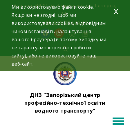
Skip
Україна, 69011, м. Запоріжжя, вул. Глісерна,
Ми використовуємо файли cookie.
x
to
24а.
Якщо ви не згодні, щоб ми
content
використовували cookies, відповідним
+38 (068) 354-69-83
чином встановіть налаштування
facebook
instagram
вашого браузера (в такому випадку ми
не гарантуємо коректної роботи
сайту), або не використовуйте наш
веб-сайт.
ДНЗ “Запорізький центр
професійно-технічної освіти
водного транспорту”