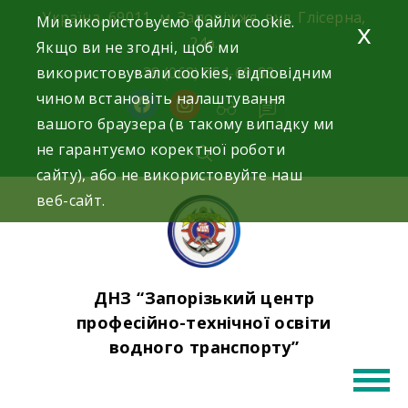
Skip
Україна, 69011, м. Запоріжжя, вул. Глісерна,
Ми використовуємо файли cookie.
x
to
24а.
Якщо ви не згодні, щоб ми
content
використовували cookies, відповідним
+38 (068) 354-69-83
чином встановіть налаштування
facebook
instagram
вашого браузера (в такому випадку ми
не гарантуємо коректної роботи
сайту), або не використовуйте наш
веб-сайт.
ДНЗ “Запорізький центр
професійно-технічної освіти
водного транспорту”