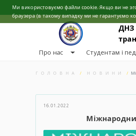
Skip
Ми використовуємо файли cookie. Якщо ви не зг
Україна, 69011, м. Запоріжжя, вул. Глісер
to
браузера (в такому випадку ми не гарантуємо ко
content
ДНЗ 
тран
Про нас
Студентам і пе
ГОЛОВНА
НОВИНИ
М
16.01.2022
Міжнародни