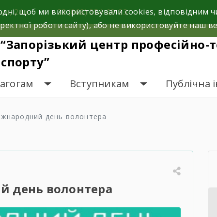
одні, щоб ми використовували cookies, відповідним
на, 24а.
+38 (068) 354-69-83
ректної роботи сайту), або не використовуйте наш ве
“Запорізький центр професійно-т
спорту”
дагогам
Вступникам
Публічна 
іжнародний день волонтера
й день волонтера