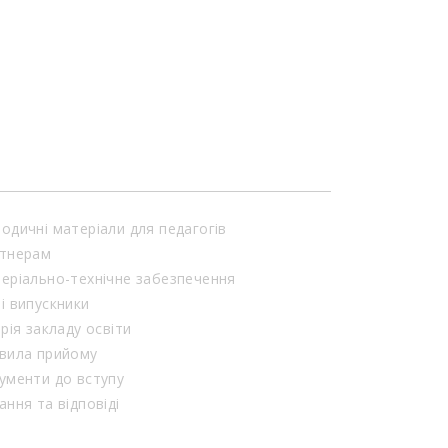
одичні матеріали для педагогів
тнерам
еріально-технічне забезпечення
і випускники
орія закладу освіти
вила прийому
ументи до вступу
ання та відповіді