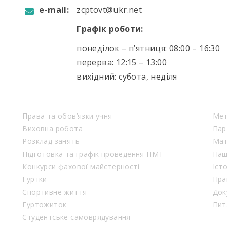
e-mail:
zcptovt@ukr.net
Графік роботи:
понеділок – п’ятниця: 08:00 – 16:30
перерва: 12:15 – 13:00
вихідний: субота, неділя
Права та обов’язки учня
Мет
Виховна робота
Пар
Розклад занять
Мат
Підготовка та графік проведення НМТ
Наш
Конкурси фахової майстерності
Іст
Гуртки
Пра
Спортивне життя
Док
Гуртожиток
Пит
Студентське самоврядування