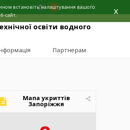
facebook
instagram
 чином встановіть налаштування вашого
x
б-сайт.
ехнічної освіти водного
інформація
Партнерам
Мапа укриттів
Запоріжжя