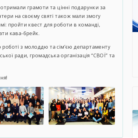
отримали грамоти та цінні подарунки за
онтери на своєму святі також мали змогу
мі: пройти квест для роботи в команді,
ати кава-брейк.
о роботі з молоддю та сім’єю департаменту
міської ради, громадська організація “СВОЇ” та
ня!