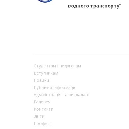
водного транспорту”
Студентам і педагогам
Вступникам
Новини
Публічна інформація
Адміністрація та викладачі
Галерея
Контакти
Звіти
Професії