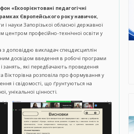
фон «Екоорієнтовані педагогічні
 в рамках Європейського року навичок
,
 і науки Запорізької обласної державної
м центром професійно-технічної освіти у
ла з доповіддю викладач спецдисциплін
сним досвідом введення в робочі програми
і занять, які передбачають проведення
а Вікторівна розповіла про формування у
ення і свідомості, що ґрунтуються на
ї, унікальної цінності.