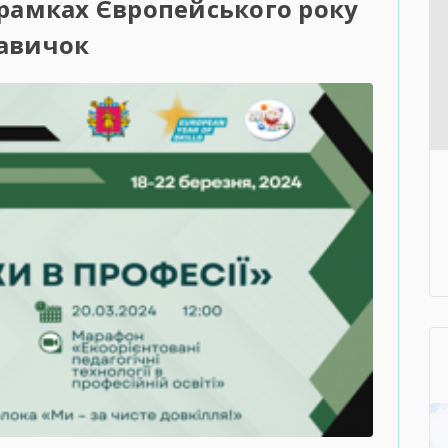
 рамках Європейського року
авичок