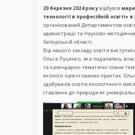
20 березня 2024 року
відбувся
мара
технології в професійній освіті»
організований Департаментом освіти
адміністрації та Науково-методични
Запорізькій області.
Від нашого закладу освіти виступи
Ольга Луценко, яка подалилась вла
та календарно-тематичні плани тем 
еколого-орієнтованих практик. Ольг
здобувачів освіти екологічного мисл
ставленні до природи як універсально