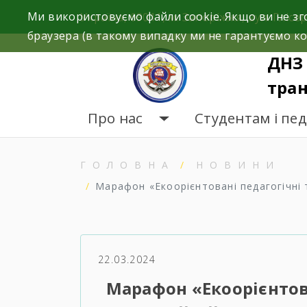
Skip
Ми використовуємо файли cookie. Якщо ви не зг
Україна, 69011, м. Запоріжжя, вул. Глісер
to
браузера (в такому випадку ми не гарантуємо ко
content
ДНЗ 
тран
Про нас
Студентам і пе
ГОЛОВНА
НОВИНИ
Марафон «Екоорієнтовані педагогічні 
22.03.2024
Марафон «Екоорієнтова