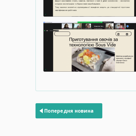
Навігація
записів
Попередня новина