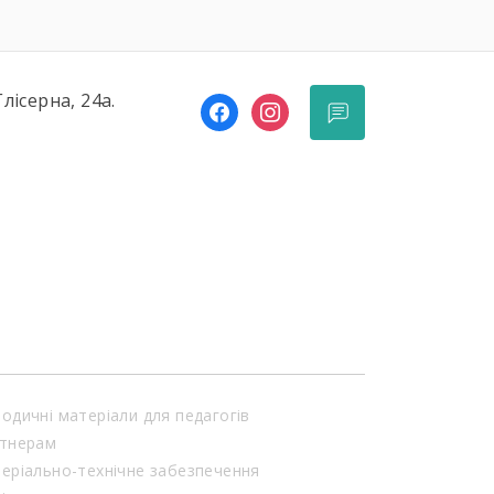
[…]
Глісерна, 24а.
facebook
instagram
одичні матеріали для педагогів
тнерам
еріально-технічне забезпечення