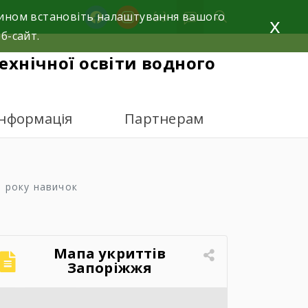
facebook
instagram
 чином встановіть налаштування вашого
x
б-сайт.
ехнічної освіти водного
інформація
Партнерам
о року навичок
Мапа укриттів
Запоріжжя