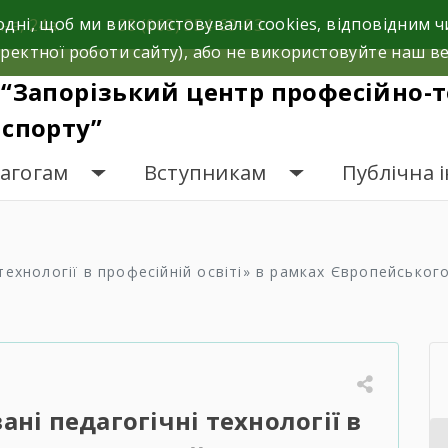
одні, щоб ми використовували cookies, відповідним
на, 24а.
+38 (068) 354-69-83
ректної роботи сайту), або не використовуйте наш ве
“Запорізький центр професійно-т
спорту”
дагогам
Вступникам
Публічна 
технології в професійній освіті» в рамках Європейськог
ні педагогічні технології в