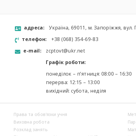
aдресa:
Україна, 69011, м. Запоріжжя, вул. 
телефон:
+38 (068) 354-69-83
e-mail:
zcptovt@ukr.net
Графік роботи:
понеділок – п’ятниця: 08:00 – 16:30
перерва: 12:15 – 13:00
вихідний: субота, неділя
Права та обов’язки учня
Мет
Виховна робота
Пар
Розклад занять
Мат