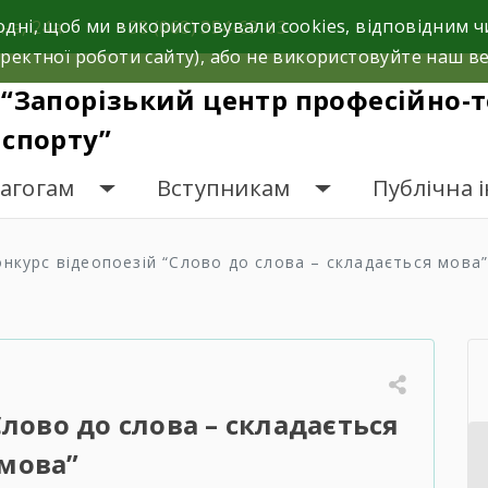
одні, щоб ми використовували cookies, відповідним
на, 24а.
+38 (068) 354-69-83
ректної роботи сайту), або не використовуйте наш ве
“Запорізький центр професійно-т
спорту”
дагогам
Вступникам
Публічна 
онкурс відеопоезій “Слово до слова – складається мова
Слово до слова – складається
мова”