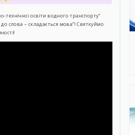
о-технічної освіти водного транспорту”
 до слова – складається мова”! Святкуймо
ності!