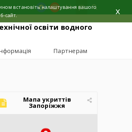
facebook
instagram
 чином встановіть налаштування вашого
x
б-сайт.
ехнічної освіти водного
інформація
Партнерам
”
Мапа укриттів
Запоріжжя