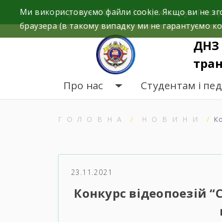
Skip
Ми використовуємо файли cookie. Якщо ви не зг
Україна, 69011, м. Запоріжжя, вул. Глісер
to
браузера (в такому випадку ми не гарантуємо ко
content
ДНЗ 
тран
Про нас
Студентам і пе
ГОЛОВНА
НОВИНИ
К
23.11.2021
Конкурс відеопоезій “