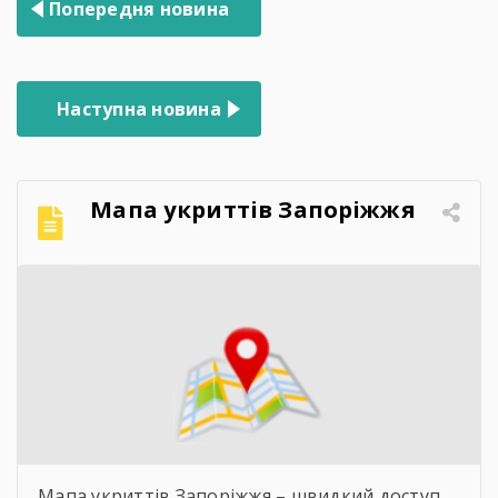
Попередня новина
записів
Наступна новина
Мапа укриттів Запоріжжя
Мапа укриттів Запоріжжя – швидкий доступ