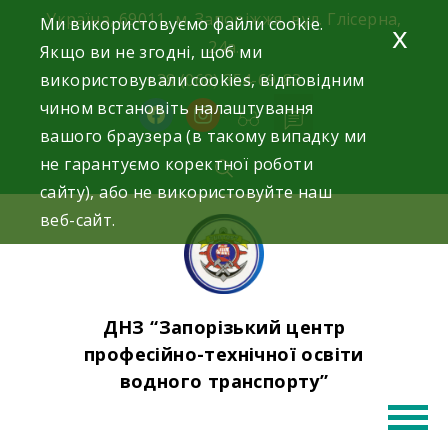
Skip
Україна, 69011, м. Запоріжжя, вул. Глісерна,
Ми використовуємо файли cookie.
x
to
24а.
Якщо ви не згодні, щоб ми
content
використовували cookies, відповідним
+38 (068) 354-69-83
чином встановіть налаштування
facebook
instagram
вашого браузера (в такому випадку ми
не гарантуємо коректної роботи
сайту), або не використовуйте наш
веб-сайт.
ДНЗ “Запорізький центр
професійно-технічної освіти
водного транспорту”