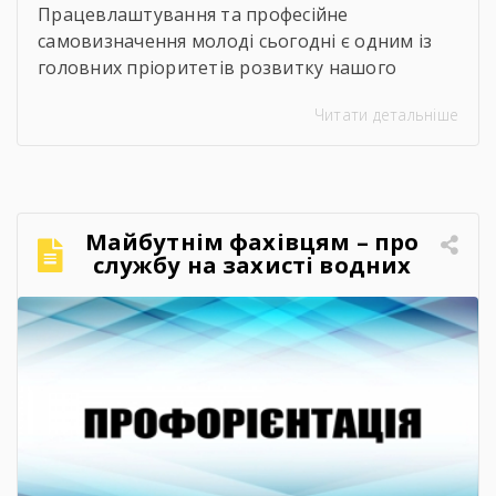
Працевлаштування та професійне
самовизначення молоді сьогодні є одним із
головних пріоритетів розвитку нашого
суспільства. Сучасний ринок праці диктує нові
Читати детальніше
правила, потребуючи вмотивованих і
кваліфікованих фахівців. Водночас
випускники шкіл часто постають перед
складним вибором: який професійний шлях
обрати, де знайти перше робоче місце та як
Майбутнім фахівцям – про
правильно налагодити контакт із майбутніми
службу на захисті водних
роботодавцями. Саме з метою допомогти
кордонів
молоді […]