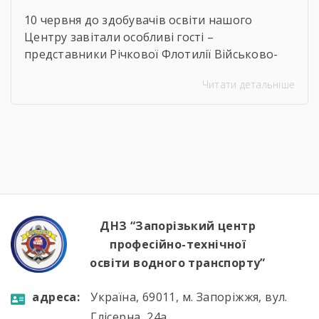
10 червня до здобувачів освіти нашого
Центру завітали особливі гості –
представники Річкової Флотилії Військово-
Морських Сил Збройних Сил України. Під час
Читати детальніше
зустрічі студенти дізналися про особливості
служби на сучасних річкових катерах та
бойових кораблях, які охороняють водні
кордони нашої країни. Військові моряки
розповіли про:🔹 важливу місію захисту
річкових шляхів та протидії морським
загрозам;🔹 можливості професійного […]
ДНЗ “Запорізький центр
професійно-технічної
освіти водного транспорту”
aдресa:
Україна, 69011, м. Запоріжжя, вул.
Глісерна, 24а.