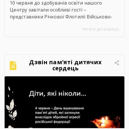
10 червня до здобувачів освіти нашого
Центру завітали особливі гості –
представники Річкової Флотилії Військово-
Морських Сил Збройних Сил України. Під час
Читати детальніше
зустрічі студенти дізналися про особливості
служби на сучасних річкових катерах та
бойових кораблях, які охороняють водні
кордони нашої країни. Військові моряки
розповіли про:🔹 важливу місію захисту
Дзвін пам’яті дитячих
річкових шляхів та протидії морським
сердець
загрозам;🔹 можливості професійного […]