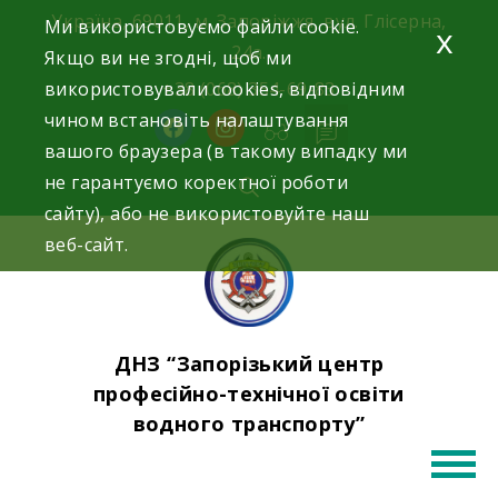
Skip
Україна, 69011, м. Запоріжжя, вул. Глісерна,
Ми використовуємо файли cookie.
x
to
24а.
Якщо ви не згодні, щоб ми
content
використовували cookies, відповідним
+38 (068) 354-69-83
чином встановіть налаштування
facebook
instagram
вашого браузера (в такому випадку ми
не гарантуємо коректної роботи
сайту), або не використовуйте наш
веб-сайт.
ДНЗ “Запорізький центр
професійно-технічної освіти
водного транспорту”