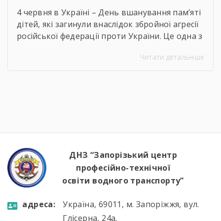
4 червня в Україні – День вшанування пам’яті
дітей, які загинули внаслідок збройної агресії
російської федерації проти України. Це одна з
найболючіших дат для нашої держави. Війна
Читати детальніше
забрала тисячі дитячих мрій, усмішок і життів.
Вона позбавила багатьох дітей права на
безпечне дитинство, навчання, родинне
тепло та щасливе майбутнє. Цього дня
дзвіночки дзвенітимуть по всій країні. […]
ДНЗ “Запорізький центр
професійно-технічної
освіти водного транспорту”
aдресa:
Україна, 69011, м. Запоріжжя, вул.
Глісерна, 24а.