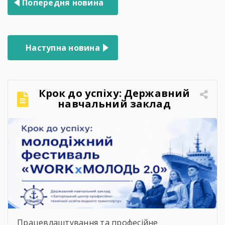
Попередня новина
записів
Наступна новина
Крок до успіху: Державний
навчальний заклад
«Запорізький центр
професійно-технічної освіти
водного транспорту»
підкорює молодіжний
фестиваль «WORKxМОЛОДЬ
2.0»
Працевлаштування та професійне