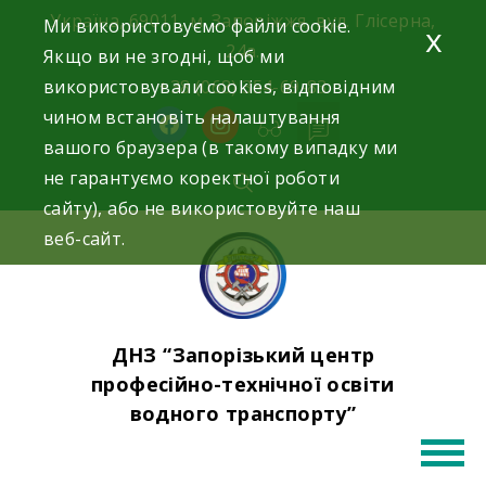
Skip
Україна, 69011, м. Запоріжжя, вул. Глісерна,
Ми використовуємо файли cookie.
x
to
24а.
Якщо ви не згодні, щоб ми
content
використовували cookies, відповідним
+38 (068) 354-69-83
чином встановіть налаштування
facebook
instagram
вашого браузера (в такому випадку ми
не гарантуємо коректної роботи
сайту), або не використовуйте наш
веб-сайт.
ДНЗ “Запорізький центр
професійно-технічної освіти
водного транспорту”