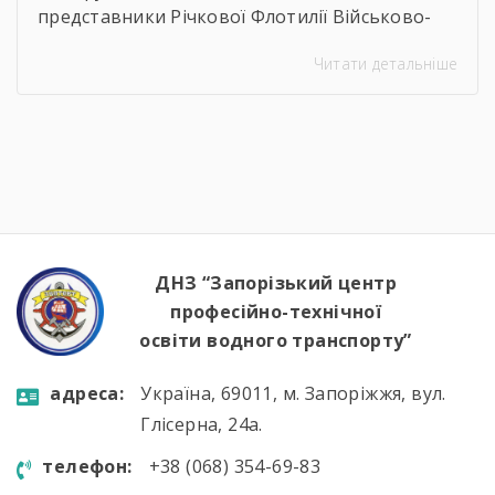
представники Річкової Флотилії Військово-
Морських Сил Збройних Сил України. Під час
Читати детальніше
зустрічі студенти дізналися про особливості
служби на сучасних річкових катерах та
бойових кораблях, які охороняють водні
кордони нашої країни. Військові моряки
розповіли про:🔹 важливу місію захисту
річкових шляхів та протидії морським
загрозам;🔹 можливості професійного […]
ДНЗ “Запорізький центр
професійно-технічної
освіти водного транспорту”
aдресa:
Україна, 69011, м. Запоріжжя, вул.
Глісерна, 24а.
телефон:
+38 (068) 354-69-83