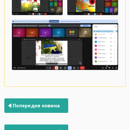
Навігація
Попередня новина
записів