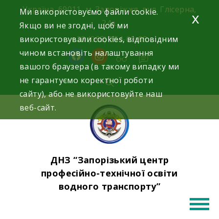
Skip
Україна, 69011, м. Запоріжжя, вул. Глісерна,
Ми використовуємо файли cookie.
x
to
24а.
Якщо ви не згодні, щоб ми
content
використовували cookies, відповідним
+38 (068) 354-69-83
чином встановіть налаштування
facebook
instagram
вашого браузера (в такому випадку ми
не гарантуємо коректної роботи
сайту), або не використовуйте наш
веб-сайт.
ДНЗ “Запорізький центр
професійно-технічної освіти
водного транспорту”