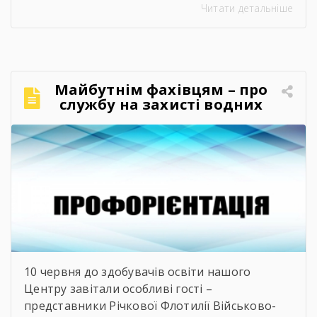
Читати детальніше
правила, потребуючи вмотивованих і
кваліфікованих фахівців. Водночас
випускники шкіл часто постають перед
складним вибором: який професійний шлях
обрати, де знайти перше робоче місце та як
Майбутнім фахівцям – про
правильно налагодити контакт із майбутніми
службу на захисті водних
роботодавцями. Саме з метою допомогти
кордонів
молоді […]
10 червня до здобувачів освіти нашого
Центру завітали особливі гості –
представники Річкової Флотилії Військово-