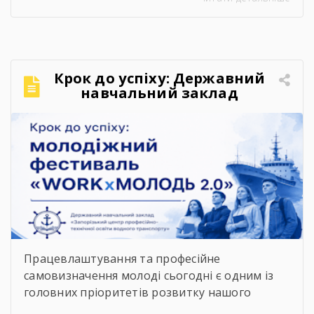
пропонуємо скористатися інтерактивною
картою укриттів Запоріжжя. Для переходу до
карти достатньо відсканувати QR-код,
розміщений на зображенні. Також інформація
щодо розташування укриттів доступна на
Крок до успіху: Державний
офіційних інформаційних ресурсах: ▪️
навчальний заклад
Запорізької обласної військової адміністрації
«Запорізький центр
– у розділі «Укриття»; ▪️ […]
професійно-технічної освіти
водного транспорту»
підкорює молодіжний
фестиваль «WORKxМОЛОДЬ
2.0»
Працевлаштування та професійне
самовизначення молоді сьогодні є одним із
головних пріоритетів розвитку нашого
суспільства. Сучасний ринок праці диктує нові