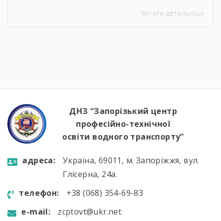
Морських Сил Збройних Сил України. Під час
Читати детальніше
зустрічі студенти дізналися про особливості
служби на сучасних річкових катерах та
бойових кораблях, які охороняють водні
кордони нашої країни. Військові моряки
розповіли про:🔹 важливу місію захисту
річкових шляхів та протидії морським
загрозам;🔹 можливості професійного […]
ДНЗ “Запорізький центр
професійно-технічної
освіти водного транспорту”
aдресa:
Україна, 69011, м. Запоріжжя, вул.
Глісерна, 24а.
телефон:
+38 (068) 354-69-83
e-mail:
zcptovt@ukr.net