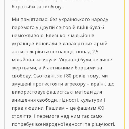
боротьби за свободу.
Ми пам’ятаємо: без українського народу
перемога у Другій світовій війні була б
неможливою. Близько 7 мільйонів
українців воювали в лавах різних армій
антигітлерівської коаліції, понад 2,5
мільйона загинули. Українці були не лише
жертвами, а й активними борцями за
свободу. Сьогодні, як і 80 років тому, ми
змушені протистояти агресору – країні, що
використовує фашистські методи для
знищення свободи, гідності, культури і
прав людини. Рашизм – це фашизм XXI
століття, і перемога над ним так само
потребує всенародної єдності та рішучості.