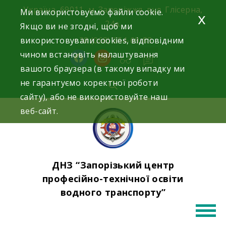
Skip
Україна, 69011, м. Запоріжжя, вул. Глісерна,
Ми використовуємо файли cookie.
x
to
24а.
Якщо ви не згодні, щоб ми
content
використовували cookies, відповідним
+38 (068) 354-69-83
чином встановіть налаштування
facebook
instagram
вашого браузера (в такому випадку ми
не гарантуємо коректної роботи
сайту), або не використовуйте наш
веб-сайт.
ДНЗ “Запорізький центр
професійно-технічної освіти
водного транспорту”