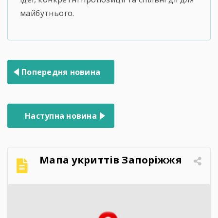
майбутнього.
Навігація
Попередня новина
записів
Наступна новина
Мапа укриттів Запоріжжя