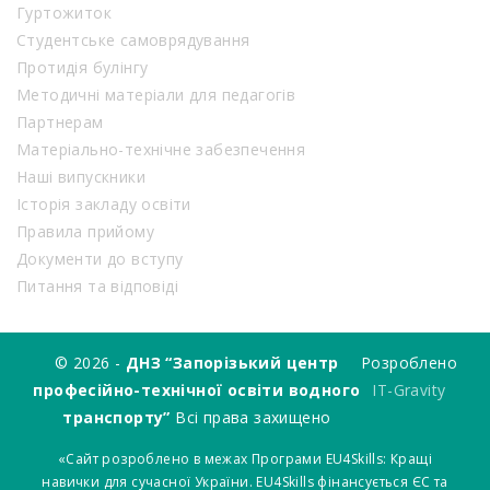
Гуртожиток
Студентське самоврядування
Протидія булінгу
Методичні матеріали для педагогів
Партнерам
Матеріально-технічне забезпечення
Наші випускники
Історія закладу освіти
Правила прийому
Документи до вступу
Питання та відповіді
© 2026 -
ДНЗ “Запорізький центр
Розроблено
професійно-технічної освіти водного
IT-Gravity
транспорту”
Всі права захищено
«Сайт розроблено в межах Програми EU4Skills: Кращі
навички для сучасної України. EU4Skills фінансується ЄС та