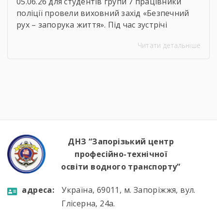
05.06.26 для студентів групи 7 працівники
поліції провели виховний захід «Безпечний
рух – запорука життя». Під час зустрічі
студенти пригадали основні правила
Читати детальніше
дорожнього руху, дізналися про важливість
відповідальної поведінки на дорозі та
обговорили можливі небезпечні ситуації для
пішоходів, велосипедистів і пасажирів. Такі
заходи допомагають формувати культуру
безпечної поведінки та нагадують, що
дотримання правил дорожнього руху […]
ДНЗ “Запорізький центр
професійно-технічної
освіти водного транспорту”
aдресa:
Україна, 69011, м. Запоріжжя, вул.
Глісерна, 24а.