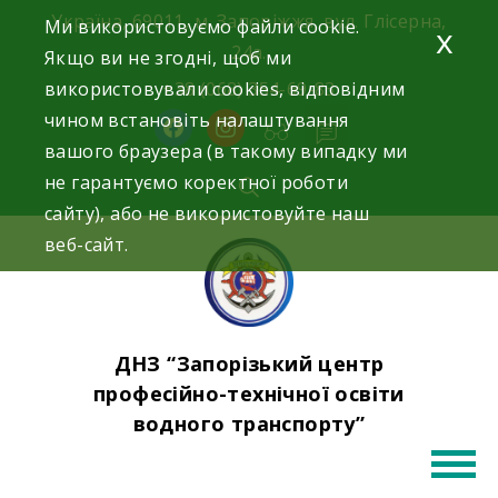
Skip
Україна, 69011, м. Запоріжжя, вул. Глісерна,
Ми використовуємо файли cookie.
x
to
24а.
Якщо ви не згодні, щоб ми
content
використовували cookies, відповідним
+38 (068) 354-69-83
чином встановіть налаштування
facebook
instagram
вашого браузера (в такому випадку ми
не гарантуємо коректної роботи
сайту), або не використовуйте наш
веб-сайт.
ДНЗ “Запорізький центр
професійно-технічної освіти
водного транспорту”