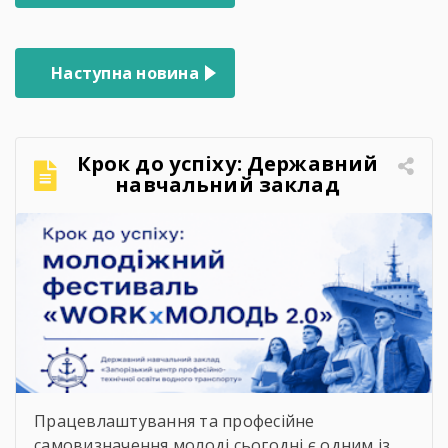
записів
Наступна новина
Крок до успіху: Державний
навчальний заклад
«Запорізький центр
професійно-технічної освіти
водного транспорту»
підкорює молодіжний
фестиваль «WORKxМОЛОДЬ
2.0»
Працевлаштування та професійне
самовизначення молоді сьогодні є одним із