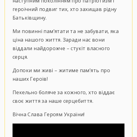
наступним поколінням про патріотизм і
героїчний подвиг тих, хто захищав рідну
Батьківщину.
Ми повинні памʼятати та не забувати, яка
ціна нашого життя. Заради нас вони
віддали найдорожче – стукіт власного
серця.
Допоки ми живі – житиме пам’ять про
наших Героїв!
Пекельно боляче за кожного, хто віддає
своє життя за наше серцебиття.
Вічна Слава Героям України!