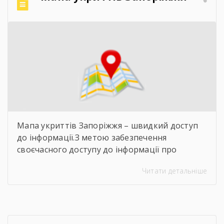
Мапа укриттів Запоріжжя – швидкий доступ
до інформації.З метою забезпечення
своєчасного доступу до інформації про
захисні споруди цивільного захисту
Читати детальніше
пропонуємо скористатися інтерактивною
картою укриттів Запоріжжя. Для переходу до
карти достатньо відсканувати QR-код,
розміщений на зображенні. Також інформація
щодо розташування укриттів доступна на