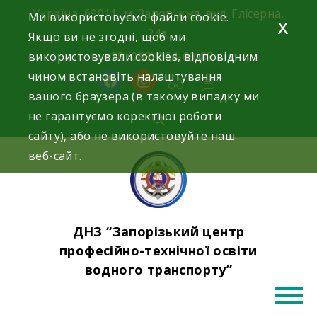
Skip
Україна, 69011, м. Запоріжжя, вул. Глісерна,
Ми використовуємо файли cookie.
x
to
24а.
Якщо ви не згодні, щоб ми
content
використовували cookies, відповідним
+38 (068) 354-69-83
чином встановіть налаштування
facebook
instagram
вашого браузера (в такому випадку ми
не гарантуємо коректної роботи
сайту), або не використовуйте наш
веб-сайт.
ДНЗ “Запорізький центр
професійно-технічної освіти
водного транспорту”