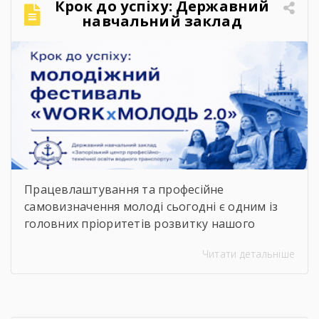
Крок до успіху: Державний
офіційних інформаційних ресурсах: ▪️
навчальний заклад
Запорізької обласної військової адміністрації
«Запорізький центр
– у розділі «Укриття»; ▪️ […]
професійно-технічної освіти
водного транспорту»
підкорює молодіжний
фестиваль «WORKxМОЛОДЬ
2.0»
Працевлаштування та професійне
самовизначення молоді сьогодні є одним із
головних пріоритетів розвитку нашого
суспільства. Сучасний ринок праці диктує нові
Читати детальніше
правила, потребуючи вмотивованих і
кваліфікованих фахівців. Водночас
випускники шкіл часто постають перед
складним вибором: який професійний шлях