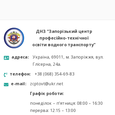
кордони нашої країни. Військові моряки
розповіли про:🔹 важливу місію захисту
річкових шляхів та протидії морським
загрозам;🔹 можливості професійного […]
ДНЗ “Запорізький центр
професійно-технічної
освіти водного транспорту”
aдресa:
Україна, 69011, м. Запоріжжя, вул.
Глісерна, 24а.
телефон:
+38 (068) 354-69-83
e-mail:
zcptovt@ukr.net
Графік роботи:
понеділок – п’ятниця: 08:00 – 16:30
перерва: 12:15 – 13:00