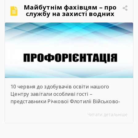
обрати, де знайти перше робоче місце та як
Майбутнім фахівцям – про
правильно налагодити контакт із майбутніми
службу на захисті водних
роботодавцями. Саме з метою допомогти
кордонів
молоді […]
10 червня до здобувачів освіти нашого
Центру завітали особливі гості –
представники Річкової Флотилії Військово-
Морських Сил Збройних Сил України. Під час
Читати детальніше
зустрічі студенти дізналися про особливості
служби на сучасних річкових катерах та
бойових кораблях, які охороняють водні