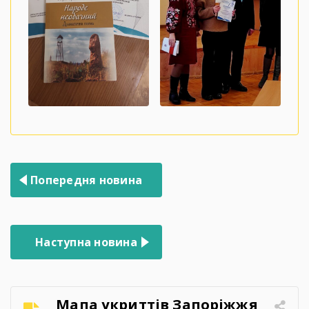
Навігація
Попередня новина
записів
Наступна новина
Мапа укриттів Запоріжжя