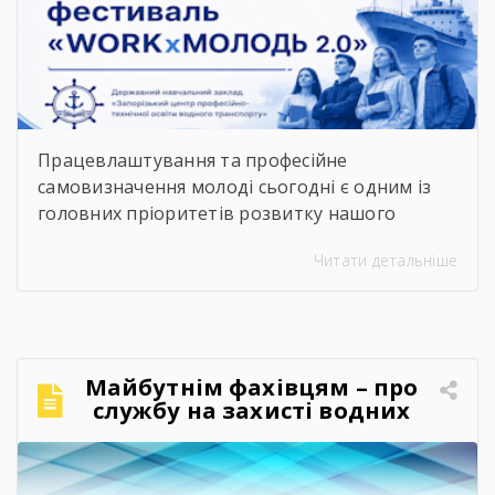
фестиваль «WORKxМОЛОДЬ
2.0»
Працевлаштування та професійне
самовизначення молоді сьогодні є одним із
головних пріоритетів розвитку нашого
суспільства. Сучасний ринок праці диктує нові
Читати детальніше
правила, потребуючи вмотивованих і
кваліфікованих фахівців. Водночас
випускники шкіл часто постають перед
складним вибором: який професійний шлях
обрати, де знайти перше робоче місце та як
Майбутнім фахівцям – про
правильно налагодити контакт із майбутніми
службу на захисті водних
роботодавцями. Саме з метою допомогти
кордонів
молоді […]