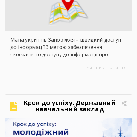
Мапа укриттів Запоріжжя – швидкий доступ
до інформації.З метою забезпечення
своєчасного доступу до інформації про
захисні споруди цивільного захисту
Читати детальніше
пропонуємо скористатися інтерактивною
картою укриттів Запоріжжя. Для переходу до
карти достатньо відсканувати QR-код,
розміщений на зображенні. Також інформація
щодо розташування укриттів доступна на
Крок до успіху: Державний
офіційних інформаційних ресурсах: ▪️
навчальний заклад
Запорізької обласної військової адміністрації
«Запорізький центр
– у розділі «Укриття»; ▪️ […]
професійно-технічної освіти
водного транспорту»
підкорює молодіжний