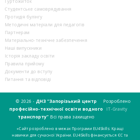
Гуртожиток
Студентське самоврядування
Протидія булінгу
Методичні матеріали для педагогів
Партнерам
Матеріально-технічне забезпечення
Наші випускники
Історія закладу освіти
Правила прийому
Документи до вступу
Питання та відповіді
© 2026 -
ДНЗ “Запорізький центр
Розроблено
професійно-технічної освіти водного
IT-Gravity
транспорту”
Всі права захищено
«Сайт розроблено в межах Програми EU4Skills: Кращі
навички для сучасної України. EU4Skills фінансується ЄС та