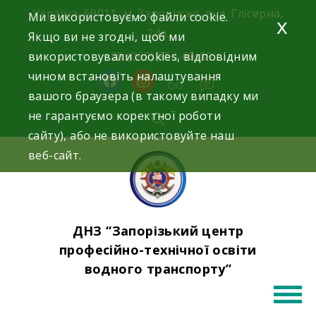
Skip
Україна, 69011, м. Запоріжжя, вул. Глісерна,
Ми використовуємо файли cookie.
x
to
24а.
Якщо ви не згодні, щоб ми
content
використовували cookies, відповідним
+38 (068) 354-69-83
чином встановіть налаштування
facebook
instagram
вашого браузера (в такому випадку ми
не гарантуємо коректної роботи
сайту), або не використовуйте наш
веб-сайт.
ДНЗ “Запорізький центр
професійно-технічної освіти
водного транспорту”