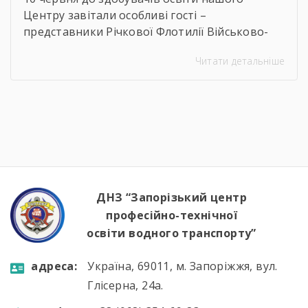
Центру завітали особливі гості –
представники Річкової Флотилії Військово-
Морських Сил Збройних Сил України. Під час
Читати детальніше
зустрічі студенти дізналися про особливості
служби на сучасних річкових катерах та
бойових кораблях, які охороняють водні
кордони нашої країни. Військові моряки
розповіли про:🔹 важливу місію захисту
річкових шляхів та протидії морським
загрозам;🔹 можливості професійного […]
ДНЗ “Запорізький центр
професійно-технічної
освіти водного транспорту”
aдресa:
Україна, 69011, м. Запоріжжя, вул.
Глісерна, 24а.