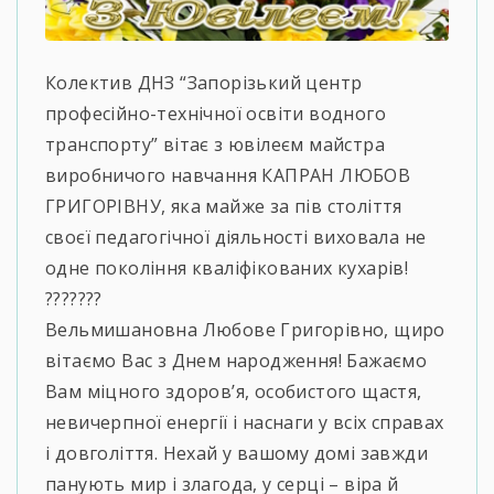
Колектив ДНЗ “Запорізький центр
професійно-технічної освіти водного
транспорту” вітає з ювілеєм майстра
виробничого навчання КАПРАН ЛЮБОВ
ГРИГОРІВНУ, яка майже за пів століття
своєї педагогічної діяльності виховала не
одне покоління кваліфікованих кухарів!
???????
Вельмишановна Любове Григорівно, щиро
вітаємо Вас з Днем народження! Бажаємо
Вам міцного здоров’я, особистого щастя,
невичерпної енергії і наснаги у всіх справах
і довголіття. Нехай у вашому домі завжди
панують мир і злагода, у серці – віра й