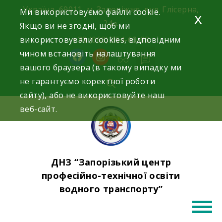
Skip
Україна, 69011, м. Запоріжжя, вул. Глісерна,
Ми використовуємо файли cookie.
x
to
24а.
Якщо ви не згодні, щоб ми
content
використовували cookies, відповідним
+38 (068) 354-69-83
чином встановіть налаштування
facebook
instagram
вашого браузера (в такому випадку ми
не гарантуємо коректної роботи
сайту), або не використовуйте наш
веб-сайт.
ДНЗ “Запорізький центр
професійно-технічної освіти
водного транспорту”