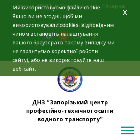
Skip
Україна, 69011, м. Запоріжжя, вул. Глісерна,
Ми використовуємо файли cookie.
x
to
24а.
Якщо ви не згодні, щоб ми
content
використовували cookies, відповідним
+38 (068) 354-69-83
чином встановіть налаштування
facebook
instagram
вашого браузера (в такому випадку ми
не гарантуємо коректної роботи
сайту), або не використовуйте наш
веб-сайт.
ДНЗ “Запорізький центр
професійно-технічної освіти
водного транспорту”