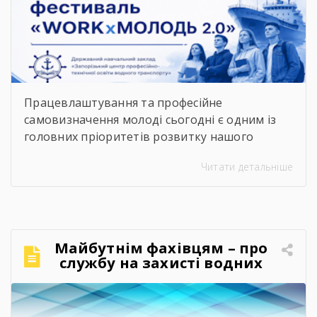
фестиваль «WORKxМОЛОДЬ
2.0»
Працевлаштування та професійне
самовизначення молоді сьогодні є одним із
головних пріоритетів розвитку нашого
суспільства. Сучасний ринок праці диктує нові
Читати детальніше
правила, потребуючи вмотивованих і
кваліфікованих фахівців. Водночас
випускники шкіл часто постають перед
складним вибором: який професійний шлях
обрати, де знайти перше робоче місце та як
Майбутнім фахівцям – про
правильно налагодити контакт із майбутніми
службу на захисті водних
роботодавцями. Саме з метою допомогти
кордонів
молоді […]