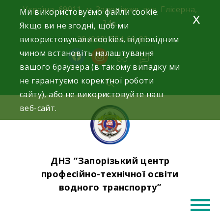
Skip
Україна, 69011, м. Запоріжжя, вул. Глісерна,
Ми використовуємо файли cookie.
x
to
24а.
Якщо ви не згодні, щоб ми
content
використовували cookies, відповідним
+38 (068) 354-69-83
чином встановіть налаштування
facebook
instagram
вашого браузера (в такому випадку ми
не гарантуємо коректної роботи
сайту), або не використовуйте наш
веб-сайт.
ДНЗ “Запорізький центр
професійно-технічної освіти
водного транспорту”