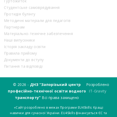
Гуртожиток
Студентське самоврядування
Протидія булінгу
Методичні матеріали для педагогів
Партнерам
Матеріально-технічне забезпечення
Наші випускники
Історія закладу освіти
Правила прийому
Документи до вступу
Питання та відповіді
© 2026 -
ДНЗ “Запорізький центр
Розроблено
професійно-технічної освіти водного
IT-Gravity
транспорту”
Всі права захищено
«Сайт розроблено в межах Програми EU4Skills: Кращі
навички для сучасної України. EU4Skills фінансується ЄС та