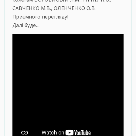
САВЧЕНКО М.В., ОЛЕНЧЕНКО О.В.
Приємного перегляду!
Далі буде…