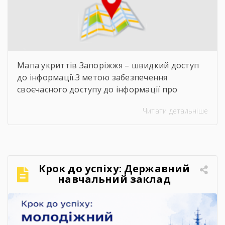
Мапа укриттів Запоріжжя – швидкий доступ
до інформації.З метою забезпечення
своєчасного доступу до інформації про
захисні споруди цивільного захисту
Читати детальніше
пропонуємо скористатися інтерактивною
картою укриттів Запоріжжя. Для переходу до
карти достатньо відсканувати QR-код,
розміщений на зображенні. Також інформація
щодо розташування укриттів доступна на
Крок до успіху: Державний
офіційних інформаційних ресурсах: ▪️
навчальний заклад
Запорізької обласної військової адміністрації
«Запорізький центр
– у розділі «Укриття»; ▪️ […]
професійно-технічної освіти
водного транспорту»
підкорює молодіжний