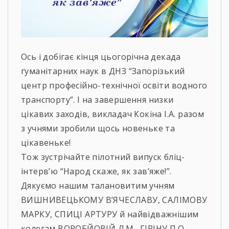
Ось і добігає кінця цьогорічна декада
гуманітарних наук в ДНЗ “Запорізький
центр професійно-технічної освіти водного
транспорту”. І на завершення низки
цікавих заходів, викладач Кокіна І.А. разом
з учнями зробили щось новеньке та
цікавеньке!
Тож зустрічайте пілотний випуск бліц-
інтерв’ю “Народ скаже, як зав’яже!”.
Дякуємо нашим талановитим учням
ВИШНИВЕЦЬКОМУ В’ЯЧЕСЛАВУ, САЛІМОВУ
МАРКУ, СПИЦІ АРТУРУ й найвідважнішим
колегам ВОРОБЙОВІЙ Л.М., ГІРІНУ П.О.,