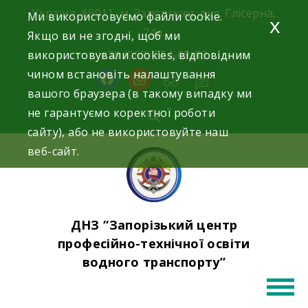
Skip
Україна, 69011, м. Запоріжжя, вул. Глісерна,
Ми використовуємо файли cookie.
x
to
24а.
Якщо ви не згодні, щоб ми
content
використовували cookies, відповідним
+38 (068) 354-69-83
чином встановіть налаштування
facebook
instagram
вашого браузера (в такому випадку ми
не гарантуємо коректної роботи
сайту), або не використовуйте наш
веб-сайт.
ДНЗ “Запорізький центр
професійно-технічної освіти
водного транспорту”